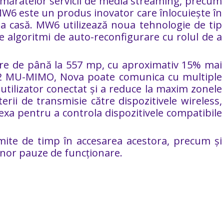
număratelor servicii de media streaming, precum
a MW6 este un produs inovator care înlocuiește în
aga casă. MW6 utilizează noua tehnologie de tip
e algoritmi de auto-reconfigurare cu rolul de a
ire de până la 557 mp, cu aproximativ 15% mai
ve2 MU-MIMO, Nova poate comunica cu multiple
 utilizator conectat și a reduce la maxim zonele
 de transmisie către dispozitivele wireless,
xa pentru a controla dispozitivele compatibile
imite de timp în accesarea acestora, precum și
 unor pauze de funcționare.