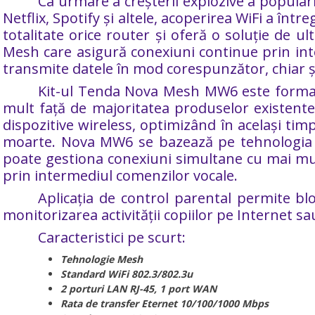
Ca urmare a creșterii explozive a popular
Netflix, Spotify și altele, acoperirea WiFi a în
totalitate orice router și oferă o soluție de 
Mesh care asigură conexiuni continue prin inte
transmite datele în mod corespunzător, chiar și î
Kit-ul Tenda Nova Mesh MW6 este format 
mult față de majoritatea produselor existen
dispozitive wireless, optimizând în același tim
moarte. Nova MW6 se bazează pe tehnologia B
poate gestiona conexiuni simultane cu mai mul
prin intermediul comenzilor vocale.
Aplicația de control parental permite bl
monitorizarea activității copiilor pe Internet 
Caracteristici pe scurt:
Tehnologie Mesh
Standard WiFi 802.3/802.3u
2 porturi LAN RJ-45, 1 port WAN
Rata de transfer Eternet 10/100/1000 Mbps