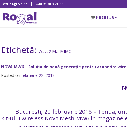
|
office@r-c.ro
+40 21 410 21 00
PRODUSE
Etichetă:
Wave2 MU-MIMO
NOVA MW6 – Soluția de nouă generație pentru acoperire wirel
Posted on
februarie 22, 2018
N
București, 20 februarie 2018 – Tenda, un
kit-ului wireless Nova Mesh MW6 în magazinele