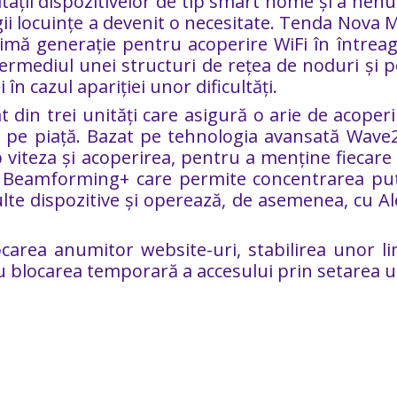
itații dispozitivelor de tip smart home și a ne
tregii locuințe a devenit o necesitate. Tenda Nov
ultimă generație pentru acoperire WiFi în între
rmediul unei structuri de rețea de noduri și p
n cazul apariției unor dificultăți.
din trei unități care asigură o arie de acoper
te pe piață. Bazat pe tehnologia avansată Wa
p viteza și acoperirea, pentru a menține fiecare
eamforming+ care permite concentrarea puterii
te dispozitive și operează, de asemenea, cu Ale
ocarea anumitor website-uri, stabilirea unor l
sau blocarea temporară a accesului prin setarea