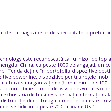
 oferta magazinelor de specialitate la prețuri î
————————————————-
hnology este recunoscută ca furnizor de top al 
engdu, China, cu peste 1000 de angajați, un cen
. Tenda deține în portofoliu dispozitive destin
itive powerline, dispozitive pentru rețele mobil
cultura sa organizațională, mai mult de 120 ab
știa contribuie în mod decisiv la dezvoltarea c
a extins aria de business pe piața internaționa
e distribuție din întreaga lume, Tenda este prez
aniei se ridicau la peste 700 milioane USD.