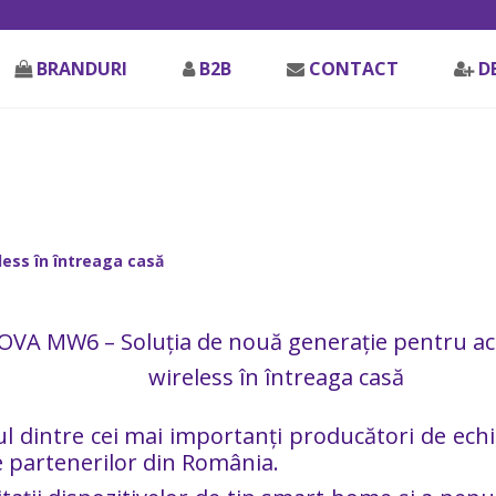
BRANDURI
B2B
CONTACT
D
ess în întreaga casă
OVA MW6 – Soluția de nouă generație pentru ac
wireless în întreaga casă
ul dintre cei mai importanți producători de ech
 partenerilor din România.