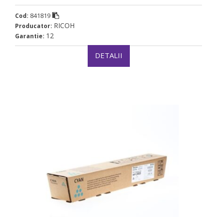
841819
Cod:
RICOH
Producator:
12
Garantie:
DETALII