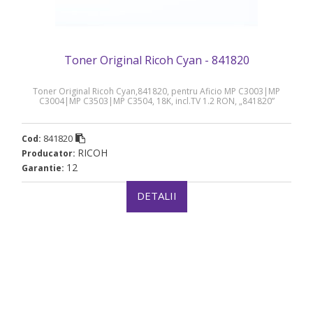
Toner Original Ricoh Cyan - 841820
Toner Original Ricoh Cyan,841820, pentru Aficio MP C3003|MP
C3004|MP C3503|MP C3504, 18K, incl.TV 1.2 RON, „841820”
841820
Cod:
RICOH
Producator:
12
Garantie:
DETALII