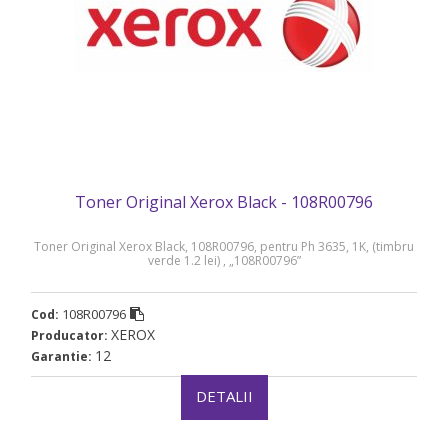
Toner Original Xerox Black - 108R00796
Toner Original Xerox Black, 108R00796, pentru Ph 3635, 1K, (timbru
verde 1.2 lei) , „108R00796”
108R00796
Cod:
XEROX
Producator:
12
Garantie:
DETALII