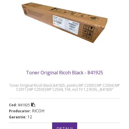
Toner Original Ricoh Black - 841925
Toner Original Ricoh Black,841925, pentru MP C2003|MP C2004|MP
C2011|MP C2503|MP C2504, 15K, incl.TV 1.2 RON, „841925”
841925
Cod:
RICOH
Producator:
12
Garantie:
DETALII