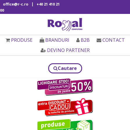
|
office@r-c.ro
+40 21 410 21
00
PRODUSE
BRANDURI
B2B
CONTACT
DEVINO PARTENER
Cautare