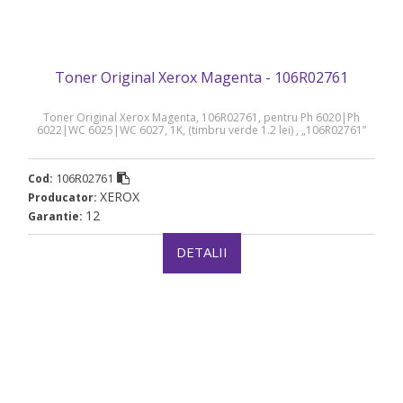
Toner Original Xerox Magenta - 106R02761
Toner Original Xerox Magenta, 106R02761, pentru Ph 6020|Ph
6022|WC 6025|WC 6027, 1K, (timbru verde 1.2 lei) , „106R02761”
106R02761
Cod:
XEROX
Producator:
12
Garantie:
DETALII