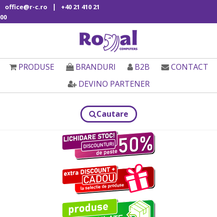
|
office@r-c.ro
+40 21 410 21
00
PRODUSE
BRANDURI
B2B
CONTACT
DEVINO PARTENER
Cautare