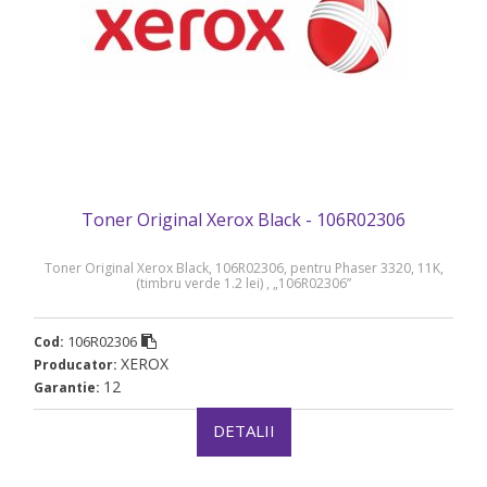
Toner Original Xerox Black - 106R02306
Toner Original Xerox Black, 106R02306, pentru Phaser 3320, 11K,
(timbru verde 1.2 lei) , „106R02306”
106R02306
Cod:
XEROX
Producator:
12
Garantie:
DETALII