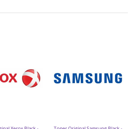
inal Xerox Black -
Toner Original Samsung Black -