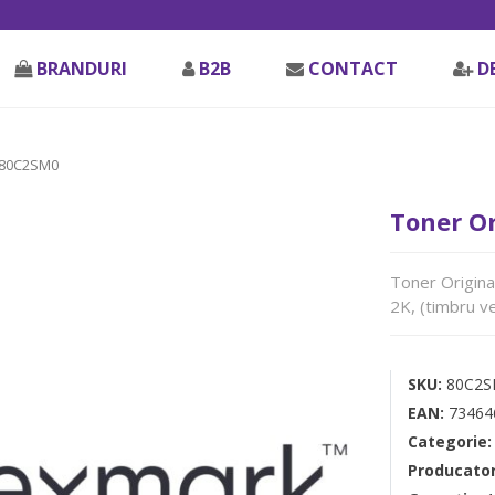
BRANDURI
B2B
CONTACT
D
 80C2SM0
Toner O
Toner Origin
2K, (timbru v
SKU:
80C2
EAN:
73464
Categorie
Producato