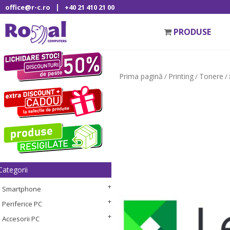
|
office@r-c.ro
+40 21 410 21 00
PRODUSE
Prima pagină
Printing
Tonere
/
/
/
Categorii
Smartphone
Periferice PC
Accesorii PC