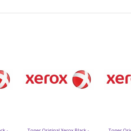
ck -
Toner Original Xerox Black -
Toner Orig