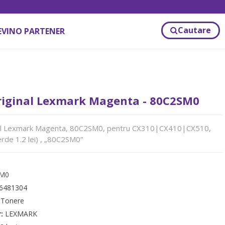
Cautare
EVINO PARTENER
riginal Lexmark Magenta - 80C2SM0
al Lexmark Magenta, 80C2SM0, pentru CX310|CX410|CX510,
erde 1.2 lei) , „80C2SM0”
SM0
6481304
:
Tonere
r:
LEXMARK