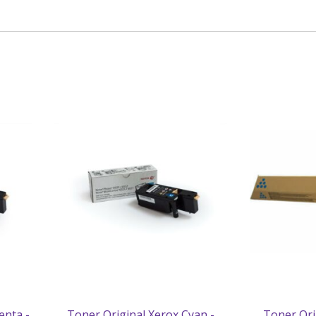
enta -
Toner Original Xerox Cyan -
Toner Ori