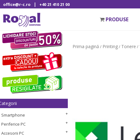
|
office@r-c.ro
+40 21 410 21 00
PRODUSE
Prima pagină
Printing
Tonere
/
/
/
Categorii
Smartphone
Periferice PC
Accesorii PC