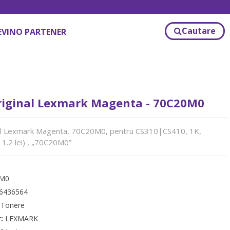
Cautare
EVINO PARTENER
riginal Lexmark Magenta - 70C20M0
al Lexmark Magenta, 70C20M0, pentru CS310|CS410, 1K,
 1.2 lei) , „70C20M0”
0M0
6436564
:
Tonere
r:
LEXMARK