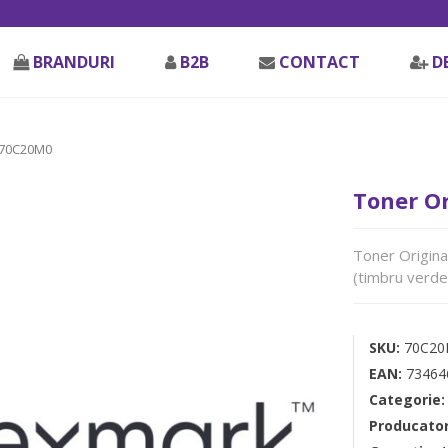
BRANDURI
B2B
CONTACT
D
 70C20M0
Toner O
Toner Origin
(timbru verde
SKU:
70C2
EAN:
73464
Categorie
Producato