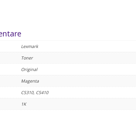
entare
Lexmark
Toner
Original
Magenta
CS310, CS410
1K