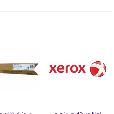
ginal Ricoh Cyan -
Toner Original Xerox Black -