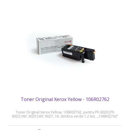
Toner Original Xerox Yellow - 106R02762
Toner Original Xerox Yellow, 106R02762, pentru Ph 6020|Ph
6022|WC 6025|WC 6027, 1K, (timbru verde 1.2 lei) , „106R02762”