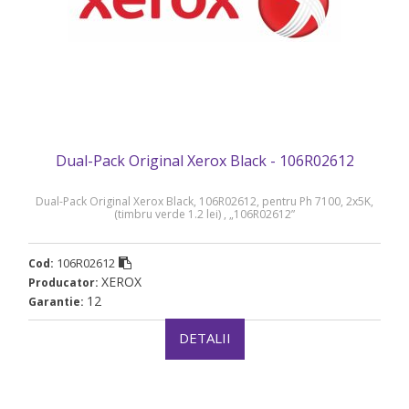
Dual-Pack Original Xerox Black - 106R02612
Dual-Pack Original Xerox Black, 106R02612, pentru Ph 7100, 2x5K,
(timbru verde 1.2 lei) , „106R02612”
106R02612
Cod:
XEROX
Producator:
12
Garantie:
DETALII