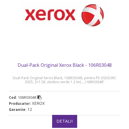
Dual-Pack Original Xerox Black - 106R03048
Dual-Pack Original Xerox Black, 106R03048, pentru Ph 3020|WC
3025, 2×1.5K, (timbru verde 1.2 lei) , „106R03048”
106R03048
Cod:
XEROX
Producator:
12
Garantie:
DETALII