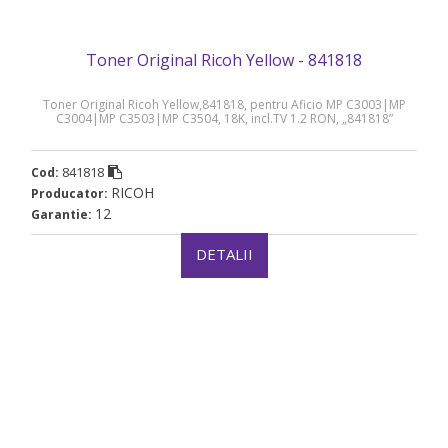
Toner Original Ricoh Yellow - 841818
Toner Original Ricoh Yellow,841818, pentru Aficio MP C3003|MP
C3004|MP C3503|MP C3504, 18K, incl.TV 1.2 RON, „841818”
841818
Cod:
RICOH
Producator:
12
Garantie:
DETALII