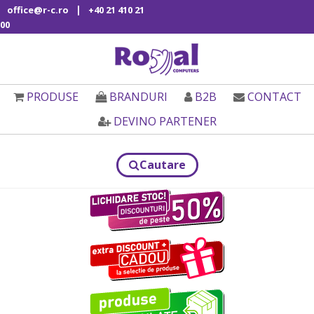
|
office@r-c.ro
+40 21 410 21
00
PRODUSE
BRANDURI
B2B
CONTACT
DEVINO PARTENER
Cautare