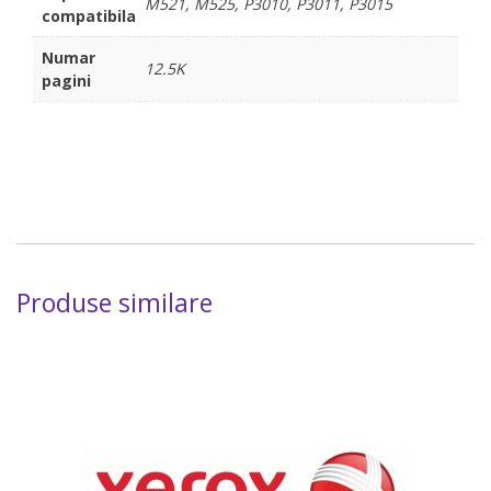
M521, M525, P3010, P3011, P3015
compatibila
Numar
12.5K
pagini
Produse similare