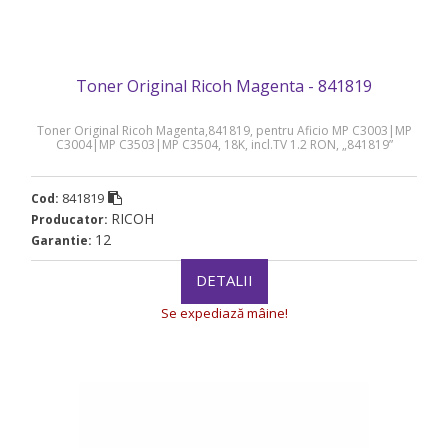
Toner Original Ricoh Magenta - 841819
Toner Original Ricoh Magenta,841819, pentru Aficio MP C3003|MP
C3004|MP C3503|MP C3504, 18K, incl.TV 1.2 RON, „841819”
841819
Cod:
RICOH
Producator:
12
Garantie:
DETALII
Se expediază mâine!