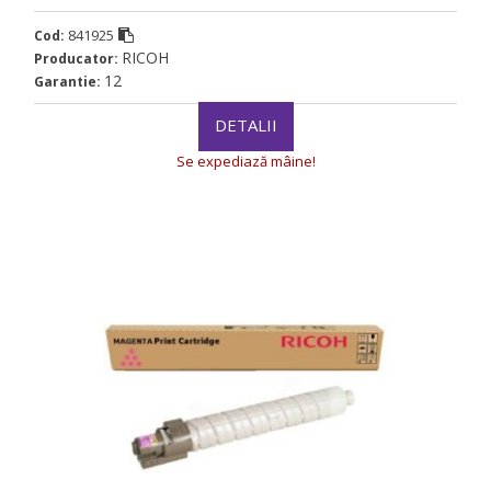
841925
Cod:
RICOH
Producator:
12
Garantie:
DETALII
Se expediază mâine!