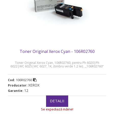
Toner Original Xerox Cyan - 106R02760
Toner Original Xerox Cyan, 106R02760, pentru Ph 6020|Ph
6022|WC 6025|WC 6027, 1K, (timbru verde 1.2 lei) , „106R02760”
106R02760
Cod:
XEROX
Producator:
12
Garantie:
DETALII
Se expediază mâine!