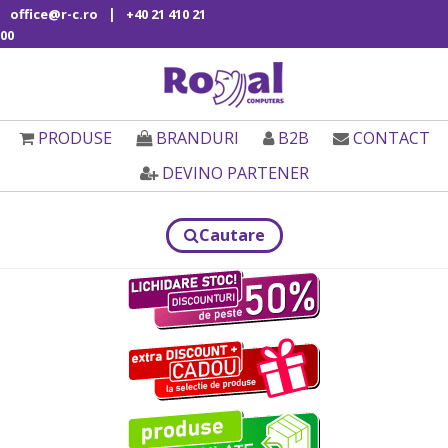
|
office@r-c.ro
+40 21 410 21
00
PRODUSE
BRANDURI
B2B
CONTACT
DEVINO PARTENER
Cautare