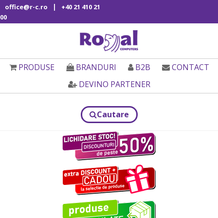
|
office@r-c.ro
+40 21 410 21
00
PRODUSE
BRANDURI
B2B
CONTACT
DEVINO PARTENER
Cautare