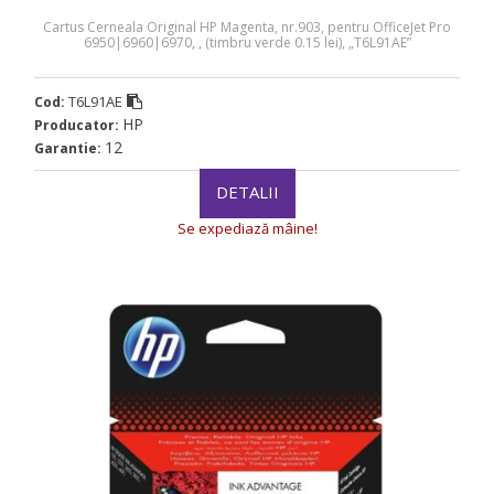
Cartus Cerneala Original HP Magenta, nr.903, pentru OfficeJet Pro
6950|6960|6970, , (timbru verde 0.15 lei), „T6L91AE”
T6L91AE
Cod:
HP
Producator:
12
Garantie:
DETALII
Se expediază mâine!