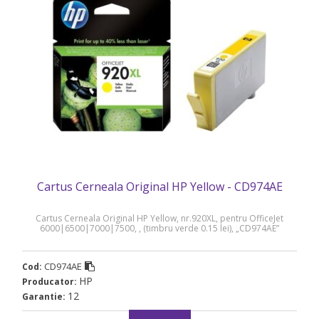
Cartus Cerneala Original HP Yellow - CD974AE
Cartus Cerneala Original HP Yellow, nr.920XL, pentru OfficeJet
6000|6500|7000|7500, , (timbru verde 0.15 lei), „CD974AE”
CD974AE
Cod:
HP
Producator:
12
Garantie: