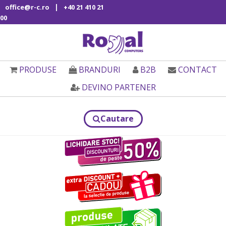
|
office@r-c.ro
+40 21 410 21
00
PRODUSE
BRANDURI
B2B
CONTACT
DEVINO PARTENER
Cautare