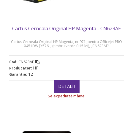
Cartus Cerneala Original HP Magenta - CN623AE
Cartus Cerneala Original HP Magenta, nr.971, pentru Officejet PRO
X451DW|X576, , (timbru verde 0.15 lei), „CN623AE”
CN623AE
Cod:
HP
Producator:
12
Garantie:
DETALII
Se expediază mâine!