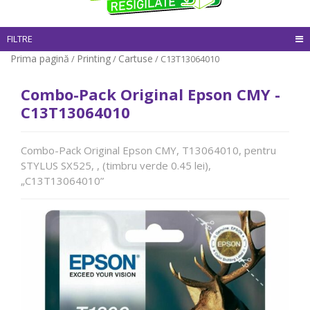
FILTRE
Prima pagină
Printing
Cartuse
/
/
/ C13T13064010
Combo-Pack Original Epson CMY -
C13T13064010
Combo-Pack Original Epson CMY, T13064010, pentru
STYLUS SX525, , (timbru verde 0.45 lei),
„C13T13064010”