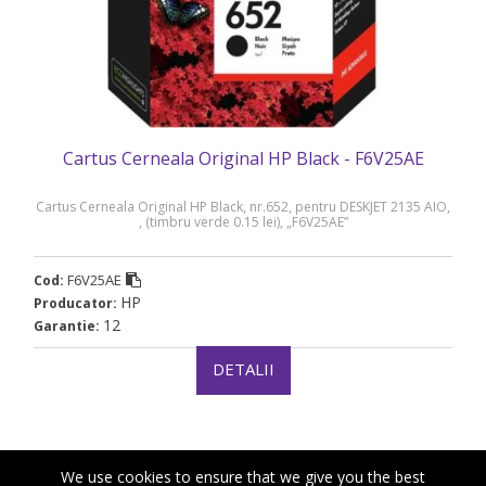
Cartus Cerneala Original HP Black - F6V25AE
Cartus Cerneala Original HP Black, nr.652, pentru DESKJET 2135 AIO,
, (timbru verde 0.15 lei), „F6V25AE”
F6V25AE
Cod:
HP
Producator:
12
Garantie:
DETALII
We use cookies to ensure that we give you the best