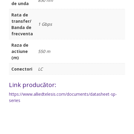
850 nm
de unda
Rata de
transfer/
1 Gbps
Banda de
frecventa
Raza de
actiune
550 m
(m)
Conectori
LC
Link producător:
https://www.alliedtelesis.com/documents/datasheet-sp-
series