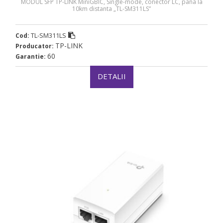
MODUL SFP TP-LINK MiniGBIC, Single-mode, conector LC, pana la
10km distanta „TL-SM311LS”
TL-SM311LS
Cod:
TP-LINK
Producator:
60
Garantie:
DETALII