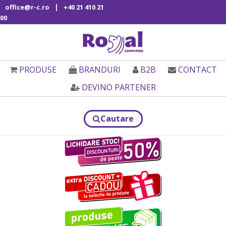
|
office@r-c.ro
+40 21 410 21
00
PRODUSE
BRANDURI
B2B
CONTACT
DEVINO PARTENER
Cautare