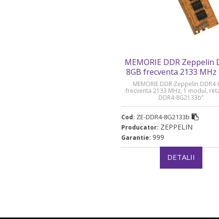
MEMORIE DDR Zeppelin
8GB frecventa 2133 MHz 
DDR4-8G2133b
MEMORIE DDR Zeppelin DDR4 
frecventa 2133 MHz, 1 modul, reta
DDR4-8G2133b”
ZE-DDR4-8G2133b
Cod:
ZEPPELIN
Producator:
999
Garantie:
DETALII