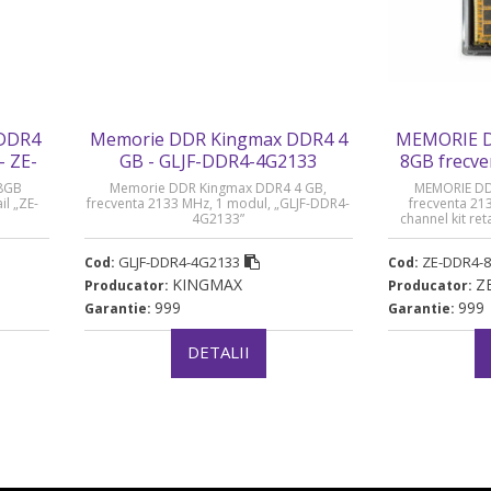
 DDR4
Memorie DDR Kingmax DDR4 4
MEMORIE D
- ZE-
GB - GLJF-DDR4-4G2133
8GB frecve
DDR4
8GB
Memorie DDR Kingmax DDR4 4 GB,
MEMORIE DD
il „ZE-
frecventa 2133 MHz, 1 modul, „GLJF-DDR4-
frecventa 213
4G2133”
channel kit re
GLJF-DDR4-4G2133
ZE-DDR4-8
Cod:
Cod:
KINGMAX
Z
Producator:
Producator:
999
999
Garantie:
Garantie:
DETALII