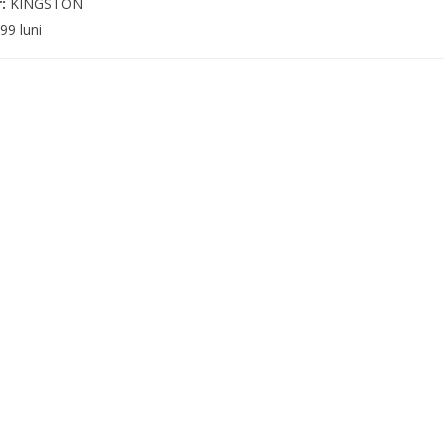
r:
KINGSTON
99 luni