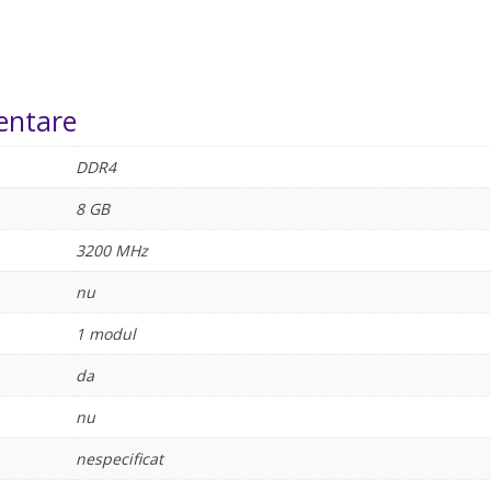
entare
DDR4
8 GB
3200 MHz
nu
1 modul
da
nu
nespecificat