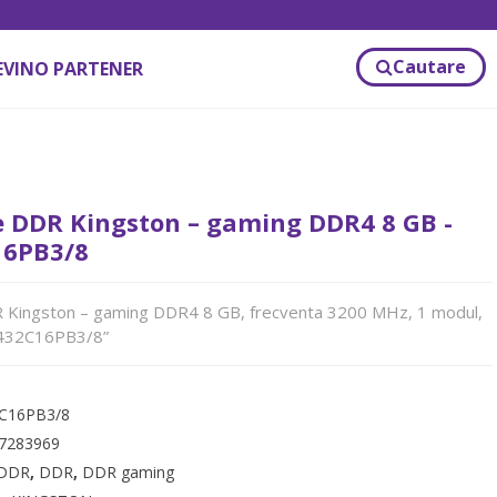
Cautare
EVINO PARTENER
 DDR Kingston – gaming DDR4 8 GB -
6PB3/8
Kingston – gaming DDR4 8 GB, frecventa 3200 MHz, 1 modul,
X432C16PB3/8”
C16PB3/8
7283969
DDR
,
DDR
,
DDR gaming