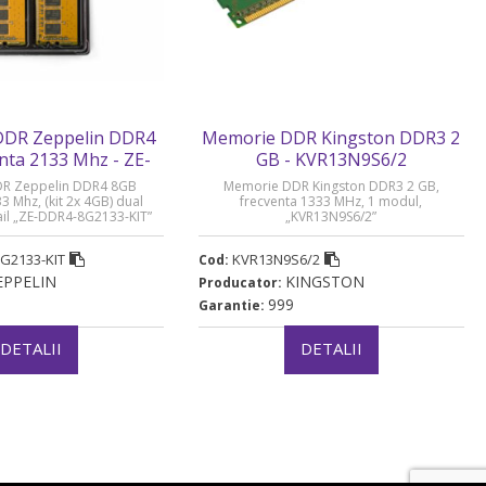
DR Zeppelin DDR4
Memorie DDR Kingston DDR3 2
nta 2133 Mhz - ZE-
GB - KVR13N9S6/2
-8G2133-KIT
R Zeppelin DDR4 8GB
Memorie DDR Kingston DDR3 2 GB,
3 Mhz, (kit 2x 4GB) dual
frecventa 1333 MHz, 1 modul,
tail „ZE-DDR4-8G2133-KIT”
„KVR13N9S6/2”
G2133-KIT
KVR13N9S6/2
Cod:
EPPELIN
KINGSTON
Producator:
999
Garantie:
DETALII
DETALII