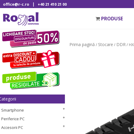
|
office@r-c.ro
+40 21 410 21 00
PRODUSE
Prima pagină
Stocare
DDR
/
/
/ HX
Categorii
Smartphone
Periferice PC
Accesorii PC