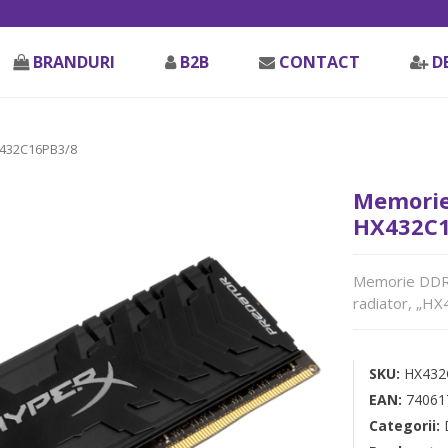
BRANDURI
B2B
CONTACT
D
432C16PB3/8
Memorie
HX432C1
Memorie DDR 
radiator, „H
SKU:
HX432
EAN:
74061
Categorii: