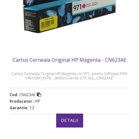
Cartus Cerneala Original HP Magenta - CN623AE
Cartus Cerneala Original HP Magenta, nr.971, pentru Officejet PRO
X451DW|X576, , (timbru verde 0.15 lei), „CN623AE”
CN623AE
Cod:
HP
Producator:
12
Garantie:
DETALII