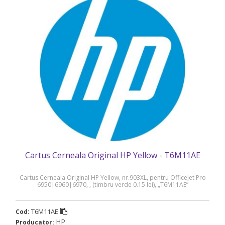
Cartus Cerneala Original HP Yellow - T6M11AE
Cartus Cerneala Original HP Yellow, nr.903XL, pentru OfficeJet Pro
6950|6960|6970, , (timbru verde 0.15 lei), „T6M11AE”
T6M11AE
Cod:
HP
Producator: