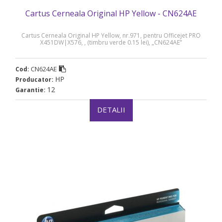
Cartus Cerneala Original HP Yellow - CN624AE
Cartus Cerneala Original HP Yellow, nr.971, pentru Officejet PRO
X451DW|X576, , (timbru verde 0.15 lei), „CN624AE”
CN624AE
Cod:
HP
Producator:
12
Garantie:
DETALII