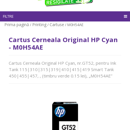
FILTRE
Prima pagină
Printing
Cartuse
/
/
/ M0H54AE
Cartus Cerneala Original HP Cyan
- M0H54AE
Cartus Cerneala Original HP Cyan, nr.GT52, pentru Ink
Tank 115|310|315|319|410|415|419 Smart Tank
450|455|457, , (timbru verde 0.15 lei), „M0H54AE”