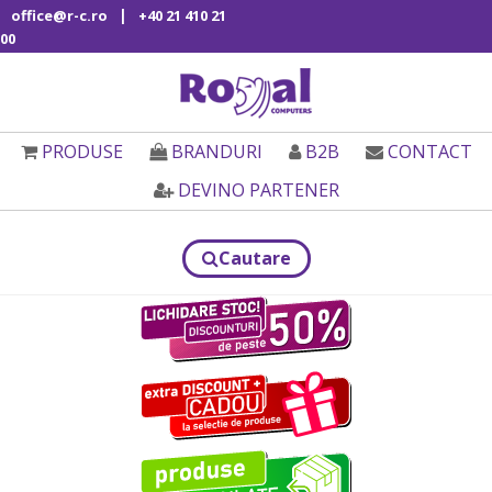
|
office@r-c.ro
+40 21 410 21
00
PRODUSE
BRANDURI
B2B
CONTACT
DEVINO PARTENER
Cautare