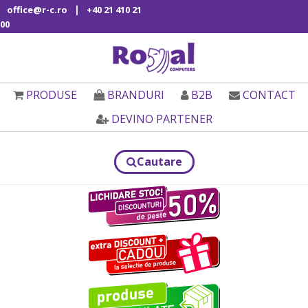
|
office@r-c.ro
+40 21 410 21
00
PRODUSE
BRANDURI
B2B
CONTACT
DEVINO PARTENER
Cautare