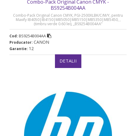
Combo-Pack Original Canon CMYK -
BS9254B004AA
Combo-Pack Original Canon CMYK, PGI-2500XLBK/C/M/Y, pentru
Maxify IB4050|IB4150|MB5050|MB5150|MB5350|MB5450, ,
(timbru verde 0.60 lei), „BS9254B004AA”
BS9254B004AA
Cod:
CANON
Producator:
12
Garantie:
DETALII