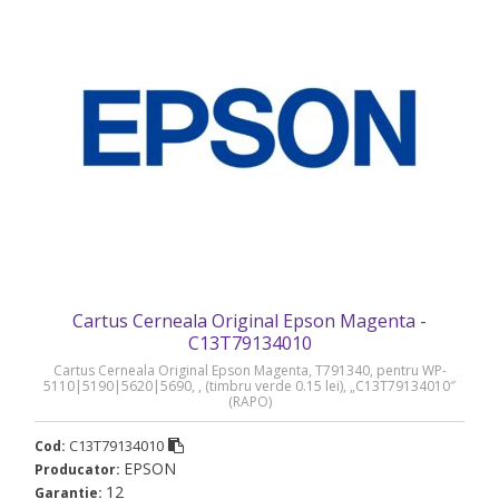
Cartus Cerneala Original Epson Magenta -
C13T79134010
Cartus Cerneala Original Epson Magenta, T791340, pentru WP-
5110|5190|5620|5690, , (timbru verde 0.15 lei), „C13T79134010″
(RAPO)
C13T79134010
Cod:
EPSON
Producator:
12
Garantie: