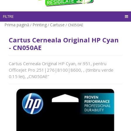
FILTRE
Prima pagină
Printing
Cartuse
/
/
/ CN050AE
Cartus Cerneala Original HP Cyan
- CN050AE
Cartus Cerneala Original HP Cyan, nr.951, pentru
OfficeJet Pro 251|276|8100|8600, , (timbru verde
0.15 lei), „CN050AE”