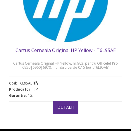
Cartus Cerneala Original HP Yellow - T6L95AE
Cartus Cerneala Original HP Yellow, nr.903, pentru OfficeJet Pro
6950|6960|6970, , (timbru verde 0.15 lei), „T6L95AE”
T6L95AE
Cod:
HP
Producator:
12
Garantie:
DETALII