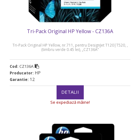
Tri-Pack Original HP Yellow - CZ136A
Tri-Pack Original HP Yellow, nr.711, pentru DesignJet T120|T520, ,
(timbru verde 0.45 lei), „CZ136A”
CZ136A
Cod:
HP
Producator:
12
Garantie:
DETALII
Se expediază mâine!