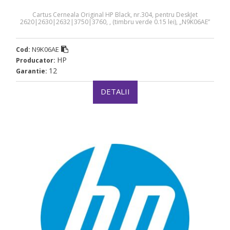
Cartus Cerneala Original HP Black, nr.304, pentru DeskJet
2620|2630|2632|3750|3760, , (timbru verde 0.15 lei), „N9K06AE”
N9K06AE
Cod:
HP
Producator:
12
Garantie:
DETALII