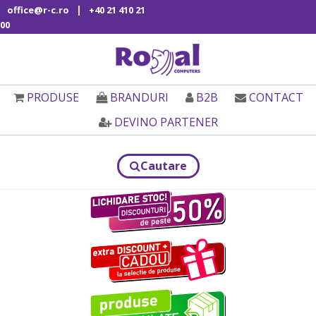
|
office@r-c.ro
+40 21 410 21
00
PRODUSE
BRANDURI
B2B
CONTACT
DEVINO PARTENER
Cautare