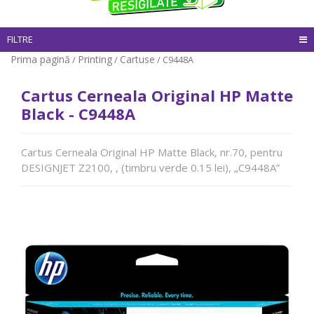
FILTRE
Prima pagină
Printing
Cartuse
/
/
/ C9448A
Cartus Cerneala Original HP Matte
Black - C9448A
Cartus Cerneala Original HP Matte Black, nr.70, pentru
DESIGNJET Z2100, , (timbru verde 0.15 lei), „C9448A”