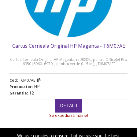
Cartus Cerneala Original HP Magenta - T6M07AE
Cartus Cerneala Original HP Magenta, nr.903XL, pentru OfficeJet Pro
6950|6960|6970, , (timbru verde 0.15 lei), „T6M07AE”
T6M07AE
Cod:
HP
Producator:
12
Garantie:
DETALII
Se expediază mâine!
We use cookies to ensure that we give you the best