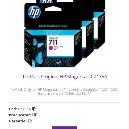
Tri-Pack Original HP Magenta - CZ135A
Tri-Pack Original HP Magenta, nr.711, pentru DesignJet T120|T520, ,
(timbru verde 0.45 lei), „CZ135A”
CZ135A
Cod:
HP
Producator:
12
Garantie: