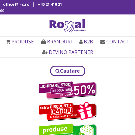
|
office@r-c.ro
+40 21 410 21
00
PRODUSE
BRANDURI
B2B
CONTACT
DEVINO PARTENER
Cautare