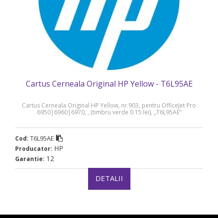
Cartus Cerneala Original HP Yellow - T6L95AE
Cartus Cerneala Original HP Yellow, nr.903, pentru OfficeJet Pro
6950|6960|6970, , (timbru verde 0.15 lei), „T6L95AE”
T6L95AE
Cod:
HP
Producator:
12
Garantie:
DETALII