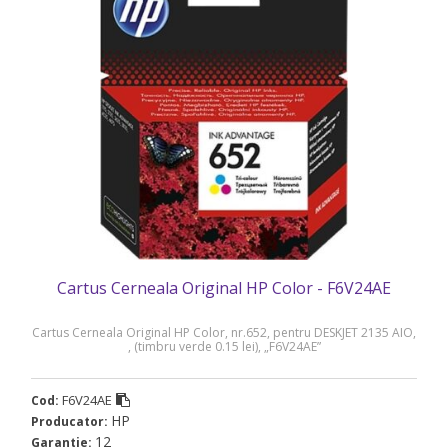
Cartus Cerneala Original HP Color - F6V24AE
Cartus Cerneala Original HP Color, nr.652, pentru DESKJET 2135 AIO,
, (timbru verde 0.15 lei), „F6V24AE”
F6V24AE
Cod:
HP
Producator:
12
Garantie: