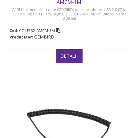
AMCM-1M
CABLU alimentare si date GEMBIRD, pt. smartphone, USB 2.0 (T) la
USB 2.0 Type-C (T), 1m, negru, „CC-USB2-AMCM-1M” (timbru verde
0.08 lei)
CC-USB2-AMCM-1M
Cod:
GEMBIRD
Producator:
DETALII