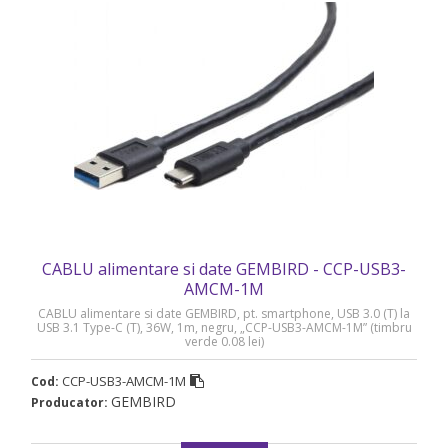
CABLU alimentare si date GEMBIRD - CCP-USB3-
AMCM-1M
CABLU alimentare si date GEMBIRD, pt. smartphone, USB 3.0 (T) la
USB 3.1 Type-C (T), 36W, 1m, negru, „CCP-USB3-AMCM-1M” (timbru
verde 0.08 lei)
CCP-USB3-AMCM-1M
Cod:
GEMBIRD
Producator: