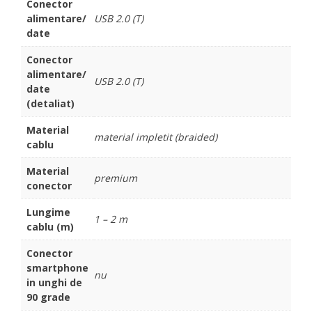
Conector
alimentare/
USB 2.0 (T)
date
Conector
alimentare/
USB 2.0 (T)
date
(detaliat)
Material
material impletit (braided)
cablu
Material
premium
conector
Lungime
1 – 2 m
cablu (m)
Conector
smartphone
nu
in unghi de
90 grade