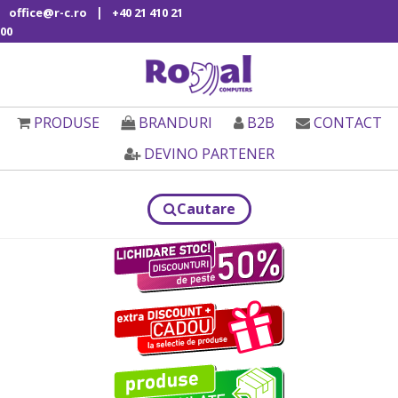
|
office@r-c.ro
+40 21 410 21
00
PRODUSE
BRANDURI
B2B
CONTACT
DEVINO PARTENER
Cautare