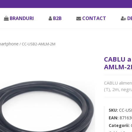
BRANDURI
B2B
CONTACT
D
martphone
/ CC-USB2-AMLM-2M
CABLU a
AMLM-2
CABLU aliment
(T), 2m, negr
SKU:
CC-U
EAN:
87163
Categorii: