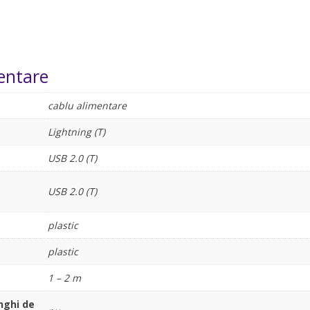
entare
cablu alimentare
Lightning (T)
e
USB 2.0 (T)
e
USB 2.0 (T)
plastic
plastic
1 – 2 m
nghi de