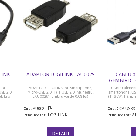
INK -
ADAPTOR LOGILINK - AU0029
CABLU al
GEMBIRD -
 pt.
ADAPTOR LOGILINK, pt. smartphone,
CABLU aliment
USB 2.0
Micro-USB 2.0 (T) la USB 2.0 (M), negru,
smartphone, USB
f. la o
„AU0029” (timbru verde 0.08 lei)
(T), 36W, 1.8m,
„AA0035”
(timbr
AU0029
CCP-USB3
Cod:
Cod:
LOGILINK
G
Producator:
Producator:
DETALII