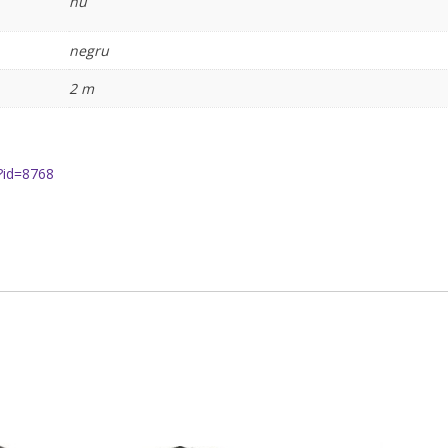
nu
negru
2 m
?id=8768