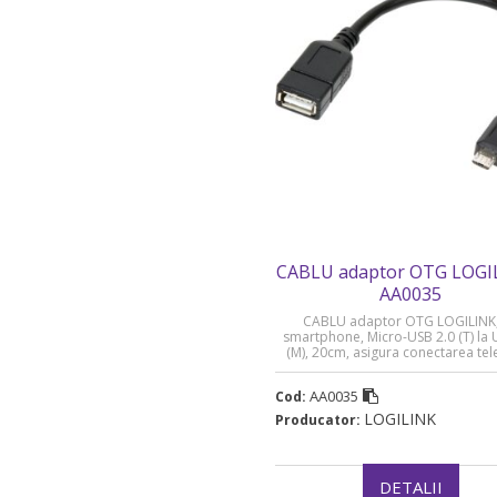
CABLU adaptor OTG LOGIL
AA0035
CABLU adaptor OTG LOGILINK,
smartphone, Micro-USB 2.0 (T) la 
(M), 20cm, asigura conectarea tele
tastatura, HUB, stick, etc., negru, 
(timbru verde 0.18 lei)
AA0035
Cod:
LOGILINK
Producator:
DETALII