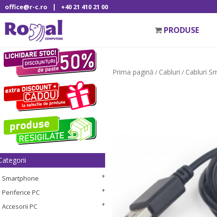
|
office@r-c.ro
+40 21 410 21 00
PRODUSE
Prima pagină
Cabluri
Cabluri S
/
/
Categorii
Smartphone
Periferice PC
Accesorii PC