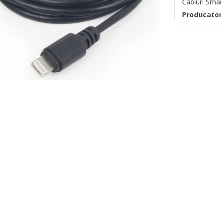
Cabluri Sma
Producato