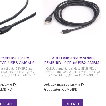
imentare si date
CABLU alimentare si date
 CCP-USB3-AMCM-6
GEMBIRD - CCP-mUSB2-AMBM-
6
are si date GEMBIRD, pt.
CABLU alimentare si date GEMBIRD, pt.
 3.0 (T) la USB 3.1 Type-C
smartphone, USB 2.0 (T) la Micro-USB 2.0
 negru, „CCP-USB3-AMCM-6”
(T), 1.8m, black, „CCP-mUSB2-AMBM-6”
u verde 0.08 lei)
(timbru verde 0.08 lei)
-AMCM-6
CCP-mUSB2-AMBM-6
Cod:
EMBIRD
GEMBIRD
Producator:
DETALII
DETALII