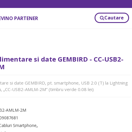
Cautare
EVINO PARTENER
limentare si date GEMBIRD - CC-USB2-
M
are si date GEMBIRD, pt. smartphone, USB 2.0 (T) la Lightning
u, „CC-USB2-AMLM-2M” (timbru verde 0.08 lei)
SB2-AMLM-2M
09087681
Cabluri Smartphone
,