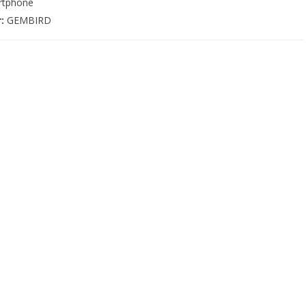
rtphone
r:
GEMBIRD