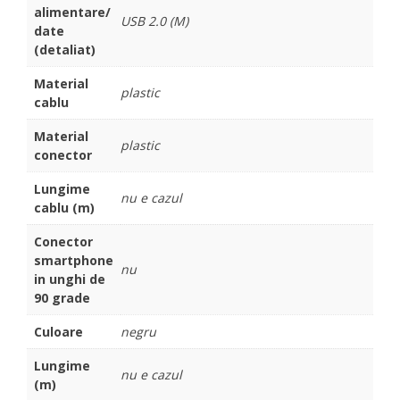
alimentare/
USB 2.0 (M)
date
(detaliat)
Material
plastic
cablu
Material
plastic
conector
Lungime
nu e cazul
cablu (m)
Conector
smartphone
nu
in unghi de
90 grade
Culoare
negru
Lungime
nu e cazul
(m)