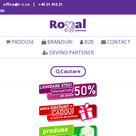
|
office@r-c.ro
+40 21 410 21
00
PRODUSE
BRANDURI
B2B
CONTACT
DEVINO PARTENER
Cautare