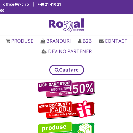
|
office@r-c.ro
+40 21 410 21
00
PRODUSE
BRANDURI
B2B
CONTACT
DEVINO PARTENER
Cautare