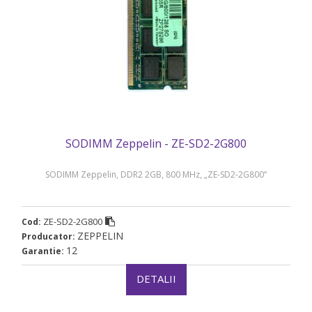
SODIMM Zeppelin - ZE-SD2-2G800
SODIMM Zeppelin, DDR2 2GB, 800 MHz, „ZE-SD2-2G800”
ZE-SD2-2G800
Cod:
ZEPPELIN
Producator:
12
Garantie:
DETALII