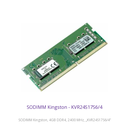
SODIMM Kingston - KVR24S17S6/4
SODIMM Kingston, 4GB DDR4, 2400 MHz, „KVR24S17S6/4”