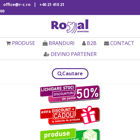
|
office@r-c.ro
+40 21 410 21
00
PRODUSE
BRANDURI
B2B
CONTACT
DEVINO PARTENER
Cautare