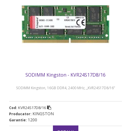
SODIMM Kingston - KVR24S17D8/16
SODIMM Kingston, 16GB DDR4, 2400 MHz, „KVR24S17D8/16”
KVR24S17D8/16
Cod:
KINGSTON
Producator:
1200
Garantie: