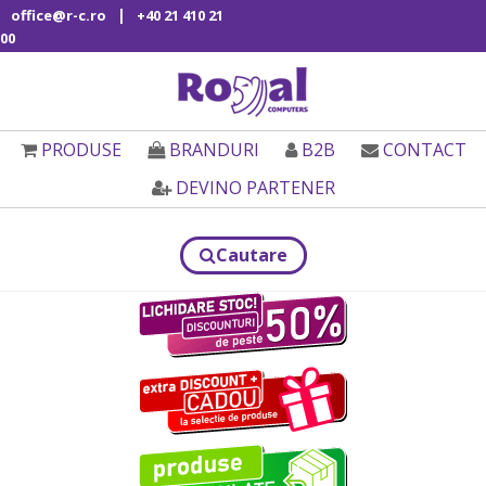
|
office@r-c.ro
+40 21 410 21
00
PRODUSE
BRANDURI
B2B
CONTACT
DEVINO PARTENER
Cautare