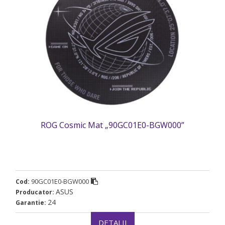
ROG Cosmic Mat „90GC01E0-BGW000”
90GC01E0-BGW000
Cod:
ASUS
Producator:
24
Garantie:
DETALII