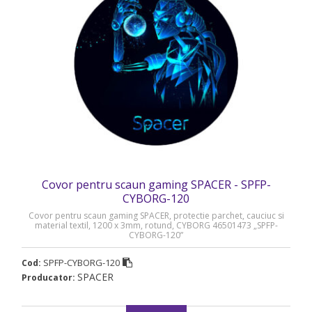
Covor pentru scaun gaming SPACER - SPFP-
CYBORG-120
Covor pentru scaun gaming SPACER, protectie parchet, cauciuc si
material textil, 1200 x 3mm, rotund, CYBORG 46501473 „SPFP-
CYBORG-120”
SPFP-CYBORG-120
Cod:
SPACER
Producator: