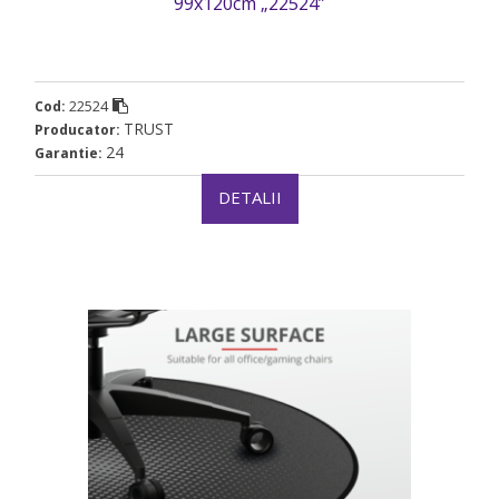
99x120cm „22524”
22524
Cod:
TRUST
Producator:
24
Garantie:
DETALII