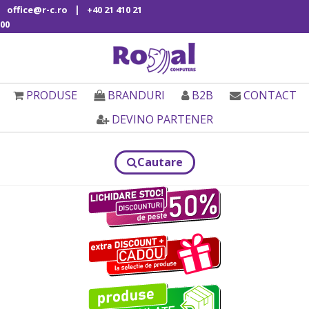
|
office@r-c.ro
+40 21 410 21
00
PRODUSE
BRANDURI
B2B
CONTACT
DEVINO PARTENER
Cautare