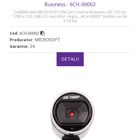
Business - 6CH-00002
CAMERA web MICROSOFT LifeCam Cinema Business, HD 720 rez
1280 x 720, USB 2.0, microfon, negru, „6CH-00002” (timbru verde
0.18 lei)
6CH-00002
Cod:
MICROSOFT
Producator:
24
Garantie:
DETALII