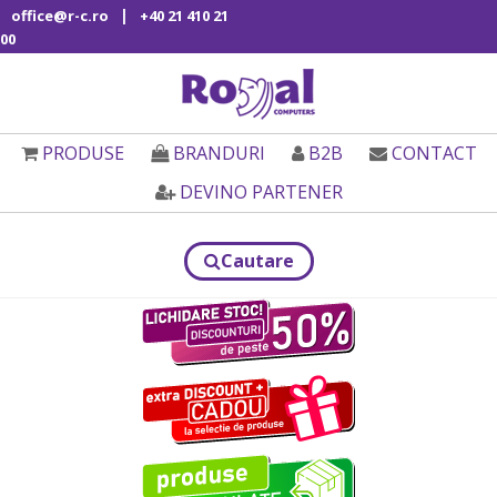
|
office@r-c.ro
+40 21 410 21
00
PRODUSE
BRANDURI
B2B
CONTACT
DEVINO PARTENER
Cautare