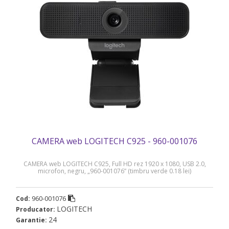
CAMERA web LOGITECH C925 - 960-001076
CAMERA web LOGITECH C925, Full HD rez 1920 x 1080, USB 2.0,
microfon, negru, „960-001076” (timbru verde 0.18 lei)
960-001076
Cod:
LOGITECH
Producator:
24
Garantie: