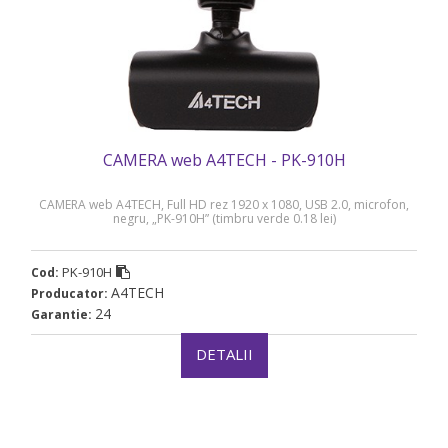
CAMERA web A4TECH - PK-910H
CAMERA web A4TECH, Full HD rez 1920 x 1080, USB 2.0, microfon,
negru, „PK-910H” (timbru verde 0.18 lei)
PK-910H
Cod:
A4TECH
Producator:
24
Garantie:
DETALII