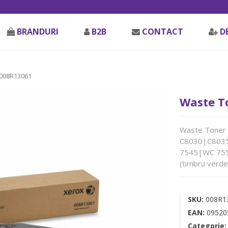
BRANDURI
B2B
CONTACT
D
 008R13061
Waste To
Waste Toner O
C8030|C803
7545|WC 75
(timbru verde
SKU:
008R1
EAN:
09520
Categorie