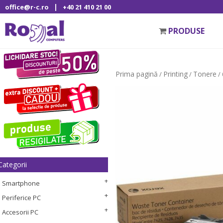
|
office@r-c.ro
+40 21 410 21 00
PRODUSE
Prima pagină
Printing
Tonere
/
/
/
Categorii
Smartphone
Periferice PC
Accesorii PC