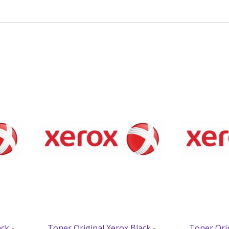
ck -
Toner Original Xerox Black -
Toner Orig