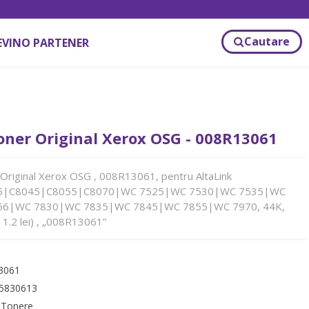
Cautare
EVINO PARTENER
ner Original Xerox OSG - 008R13061
riginal Xerox OSG , 008R13061, pentru AltaLink
5|C8045|C8055|C8070|WC 7525|WC 7530|WC 7535|WC
56|WC 7830|WC 7835|WC 7845|WC 7855|WC 7970, 44K,
 1.2 lei) , „008R13061”
3061
5830613
:
Tonere