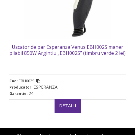
Uscator de par Esperanza Venus EBH002S maner
pliabil 850W Argintiu „EBH002S” (timbru verde 2 lei)
EBH002S
Cod:
ESPERANZA
Producator:
24
Garantie:
DETALII