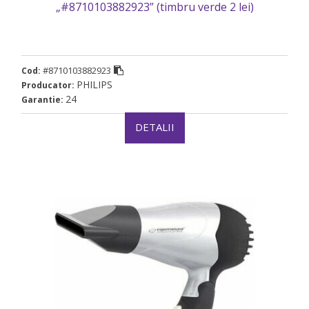
„#8710103882923” (timbru verde 2 lei)
#8710103882923
Cod:
PHILIPS
Producator:
24
Garantie:
DETALII