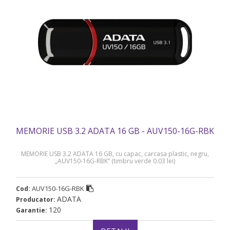
MEMORIE USB 3.2 ADATA 16 GB - AUV150-16G-RBK
MEMORIE USB 3.2 ADATA 16 GB, cu capac, carcasa plastic, negru,
„AUV150-16G-RBK” (timbru verde 0.03 lei)
AUV150-16G-RBK
Cod:
ADATA
Producator:
120
Garantie: