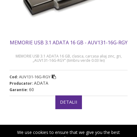
MEMORIE USB 3.1 ADATA 16 GB - AUV131-16G-RGY
MEMORIE USB 3.1 ADATA 16 GB, clasica, carcasa aliaj zinc, gri,
„AUV131-16G-RGY” (timbru verde 0.03 lei)
AUV131-16G-RGY
Cod:
ADATA
Producator:
60
Garantie:
DETALII
We use cookies to ensure that we give you the best