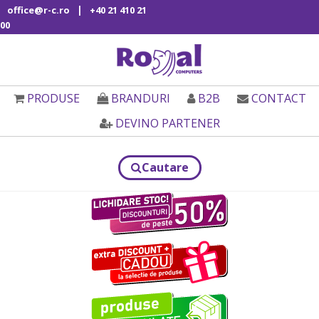
|
office@r-c.ro
+40 21 410 21
00
PRODUSE
BRANDURI
B2B
CONTACT
DEVINO PARTENER
Cautare