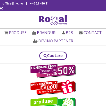
|
office@r-c.ro
+40 21 410 21
00
PRODUSE
BRANDURI
B2B
CONTACT
DEVINO PARTENER
Cautare