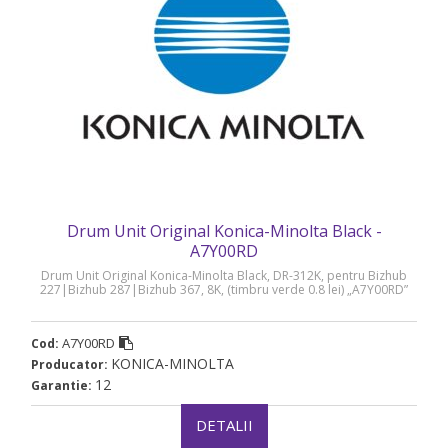
Drum Unit Original Konica-Minolta Black -
A7Y00RD
Drum Unit Original Konica-Minolta Black, DR-312K, pentru Bizhub
227|Bizhub 287|Bizhub 367, 8K, (timbru verde 0.8 lei) „A7Y00RD”
A7Y00RD
Cod:
KONICA-MINOLTA
Producator:
12
Garantie:
DETALII