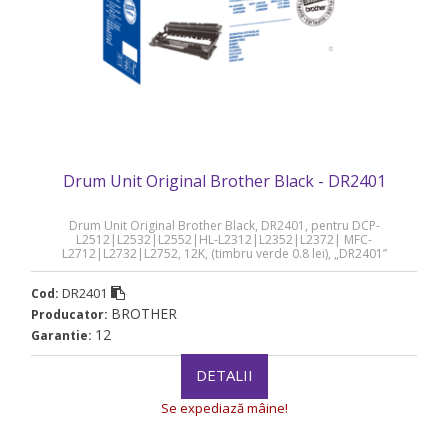
Drum Unit Original Brother Black - DR2401
Drum Unit Original Brother Black, DR2401, pentru DCP-
L2512|L2532|L2552|HL-L2312|L2352|L2372| MFC-
L2712|L2732|L2752, 12K, (timbru verde 0.8 lei), „DR2401”
DR2401
Cod:
BROTHER
Producator:
12
Garantie:
DETALII
Se expediază mâine!