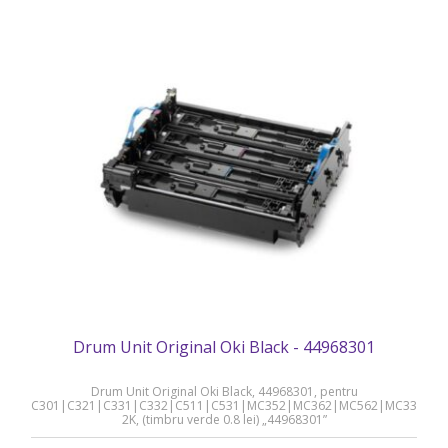
Drum Unit Original Oki Black - 44968301
Drum Unit Original Oki Black, 44968301, pentru
C301|C321|C331|C332|C511|C531|MC352|MC362|MC562|MC332|MC
2K, (timbru verde 0.8 lei) „44968301”