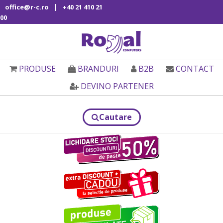
|
office@r-c.ro
+40 21 410 21
00
PRODUSE
BRANDURI
B2B
CONTACT
DEVINO PARTENER
Cautare