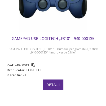
GAMEPAD USB LOGITECH „F310” - 940-000135
GAMEPAD USB LOGITECH „F310”, 15 butoane programabile, 2 stick
„940-000135” (timbru verde 0.8 lei)
940-000135
Cod:
LOGITECH
Producator:
24
Garantie:
DETALII