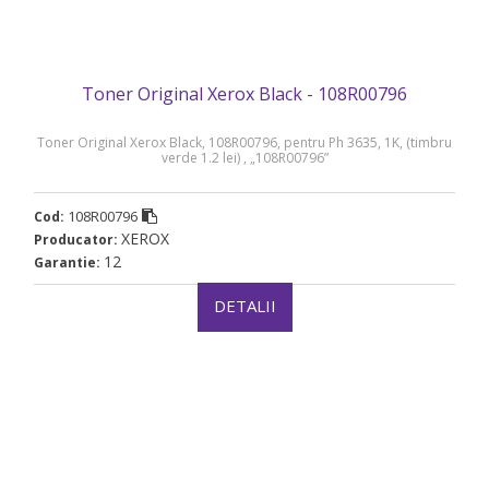
Toner Original Xerox Black - 108R00796
Toner Original Xerox Black, 108R00796, pentru Ph 3635, 1K, (timbru
verde 1.2 lei) , „108R00796”
108R00796
Cod:
XEROX
Producator:
12
Garantie:
DETALII