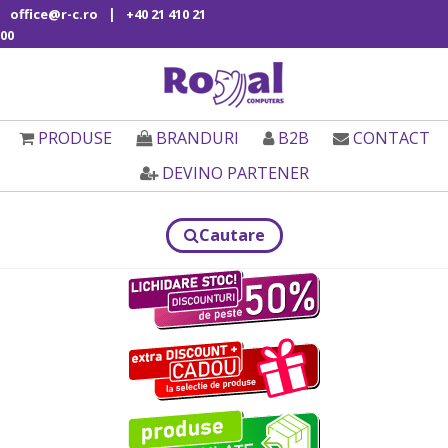
|
office@r-c.ro
+40 21 410 21
00
PRODUSE
BRANDURI
B2B
CONTACT
DEVINO PARTENER
Cautare