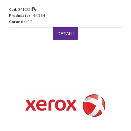
841925
Cod:
RICOH
Producator:
12
Garantie:
DETALII