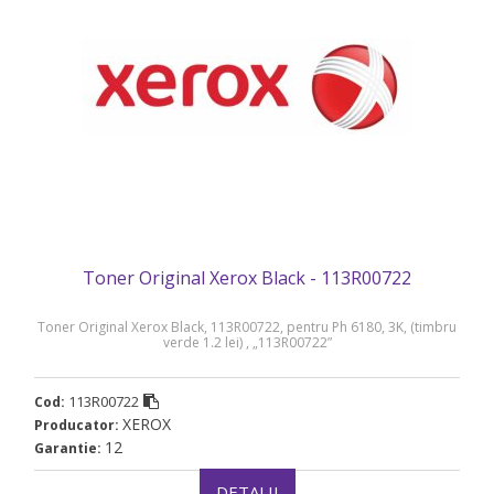
Toner Original Xerox Black - 113R00722
Toner Original Xerox Black, 113R00722, pentru Ph 6180, 3K, (timbru
verde 1.2 lei) , „113R00722”
113R00722
Cod:
XEROX
Producator:
12
Garantie:
DETALII