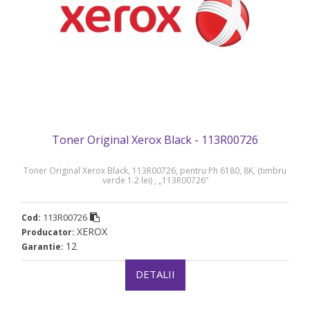
Toner Original Xerox Black - 113R00726
Toner Original Xerox Black, 113R00726, pentru Ph 6180, 8K, (timbru
verde 1.2 lei) , „113R00726”
113R00726
Cod:
XEROX
Producator:
12
Garantie:
DETALII