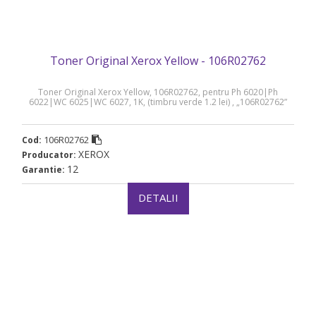
Toner Original Xerox Yellow - 106R02762
Toner Original Xerox Yellow, 106R02762, pentru Ph 6020|Ph
6022|WC 6025|WC 6027, 1K, (timbru verde 1.2 lei) , „106R02762”
106R02762
Cod:
XEROX
Producator:
12
Garantie:
DETALII