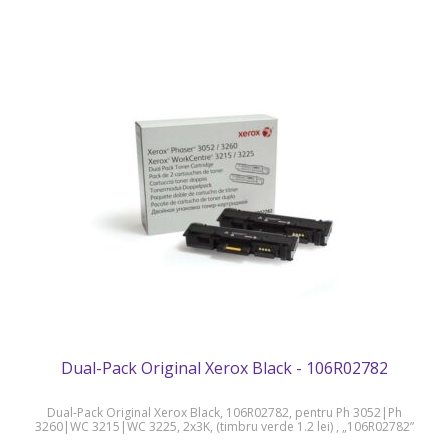
Dual-Pack Original Xerox Black - 106R02782
Dual-Pack Original Xerox Black, 106R02782, pentru Ph 3052|Ph
3260|WC 3215|WC 3225, 2x3K, (timbru verde 1.2 lei) , „106R02782”