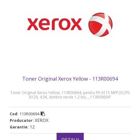
Toner Original Xerox Yellow - 113R00694
Toner Original Xerox Yellow, 113R00694, pentru Ph 6115 MFP|D|Ph
6120, 4.5K, (timbru verde 1.2 lei) , „113R00694”
113R00694
Cod:
XEROX
Producator:
12
Garantie:
DETALII