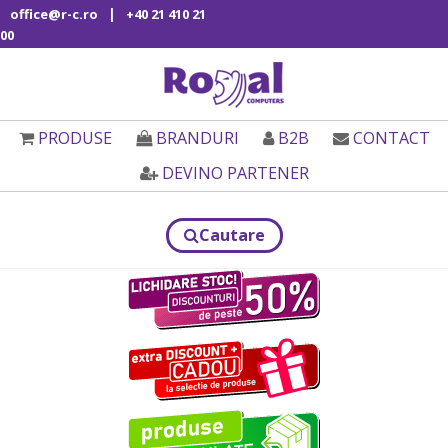
|
office@r-c.ro
+40 21 410 21
00
PRODUSE
BRANDURI
B2B
CONTACT
DEVINO PARTENER
Cautare