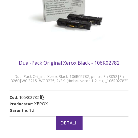
Dual-Pack Original Xerox Black - 106R02782
Dual-Pack Original Xerox Black, 106R02782, pentru Ph 3052|Ph
3260|WC 3215|WC 3225, 2x3K, (timbru verde 1.2 lei) , „106R02782”
106R02782
Cod:
XEROX
Producator:
12
Garantie:
DETALII