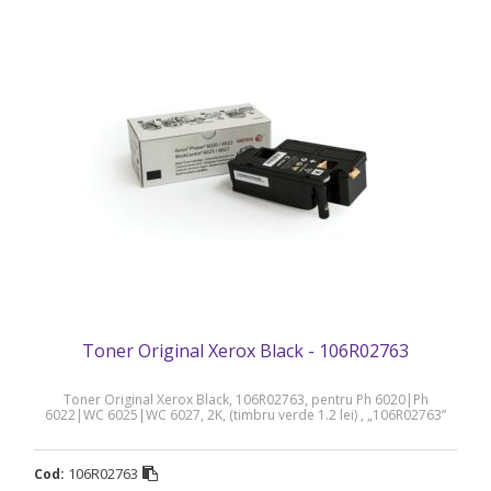
Toner Original Xerox Black - 106R02763
Toner Original Xerox Black, 106R02763, pentru Ph 6020|Ph
6022|WC 6025|WC 6027, 2K, (timbru verde 1.2 lei) , „106R02763”
106R02763
Cod: