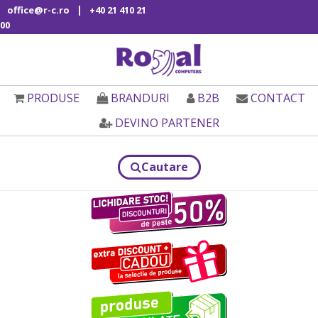
|
office@r-c.ro
+40 21 410 21
00
PRODUSE
BRANDURI
B2B
CONTACT
DEVINO PARTENER
Cautare