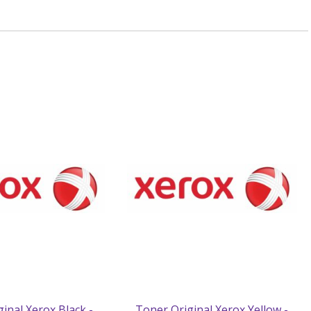
inal Xerox Black -
Toner Original Xerox Yellow -