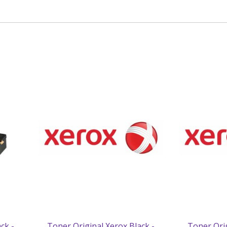
ck -
Toner Original Xerox Black -
Toner Orig