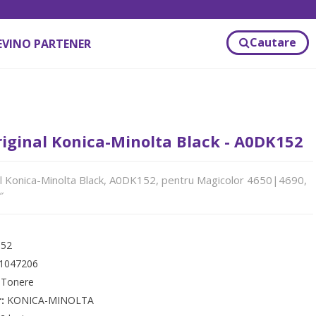
Cautare
EVINO PARTENER
iginal Konica-Minolta Black - A0DK152
l Konica-Minolta Black, A0DK152, pentru Magicolor 4650|4690,
″
52
1047206
:
Tonere
r:
KONICA-MINOLTA