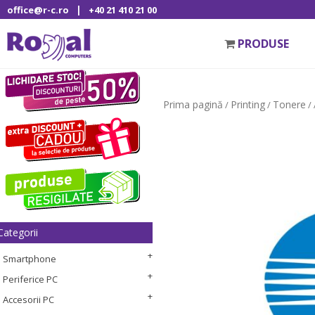
|
office@r-c.ro
+40 21 410 21 00
PRODUSE
Prima pagină
Printing
Tonere
/
/
/
Categorii
Smartphone
Periferice PC
Accesorii PC