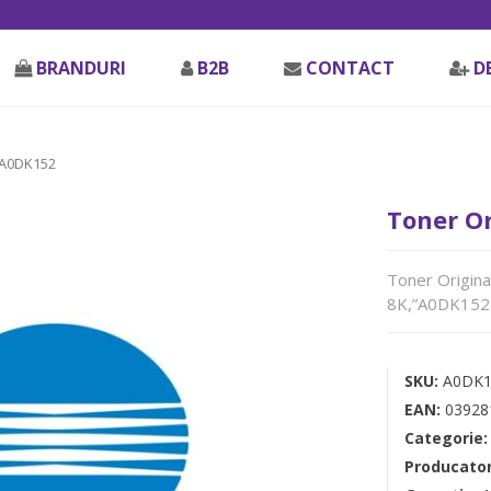
BRANDURI
B2B
CONTACT
D
 A0DK152
Toner Or
Toner Origina
8K,”A0DK152
SKU:
A0DK1
EAN:
03928
Categorie
Producato