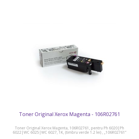
Toner Original Xerox Magenta - 106R02761
Toner Original Xerox Magenta, 106R02761, pentru Ph 6020|Ph
6022|WC 6025|WC 6027, 1K, (timbru verde 1.2 lei) , „106R02761”