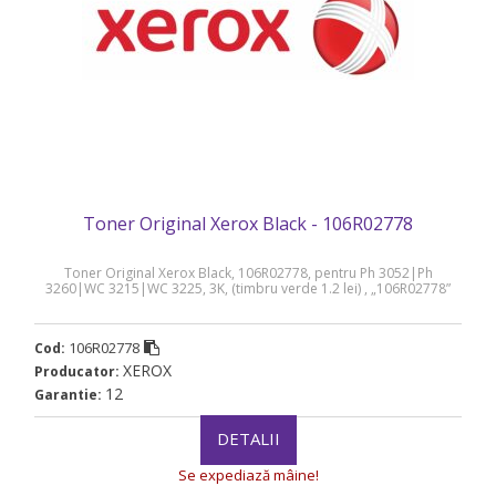
Toner Original Xerox Black - 106R02778
Toner Original Xerox Black, 106R02778, pentru Ph 3052|Ph
3260|WC 3215|WC 3225, 3K, (timbru verde 1.2 lei) , „106R02778”
106R02778
Cod:
XEROX
Producator:
12
Garantie:
DETALII
Se expediază mâine!