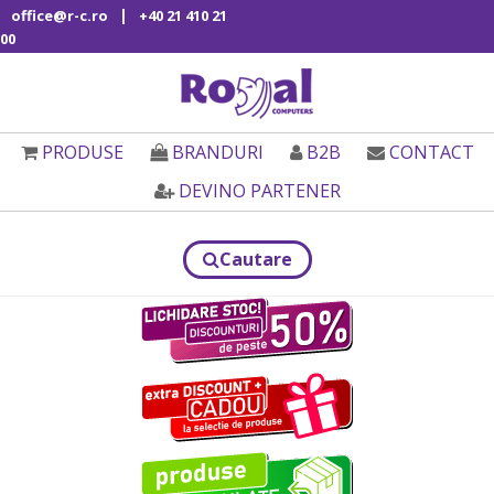
|
office@r-c.ro
+40 21 410 21
00
PRODUSE
BRANDURI
B2B
CONTACT
DEVINO PARTENER
Cautare