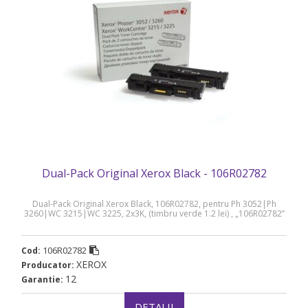
Dual-Pack Original Xerox Black - 106R02782
Dual-Pack Original Xerox Black, 106R02782, pentru Ph 3052|Ph
3260|WC 3215|WC 3225, 2x3K, (timbru verde 1.2 lei) , „106R02782”
106R02782
Cod:
XEROX
Producator:
12
Garantie:
DETALII