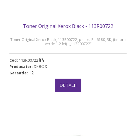
Toner Original Xerox Black - 113R00722
Toner Original Xerox Black, 113R00722, pentru Ph 6180, 3K, (timbru
verde 1.2 lei) , „113R00722”
113R00722
Cod:
XEROX
Producator:
12
Garantie:
DETALII