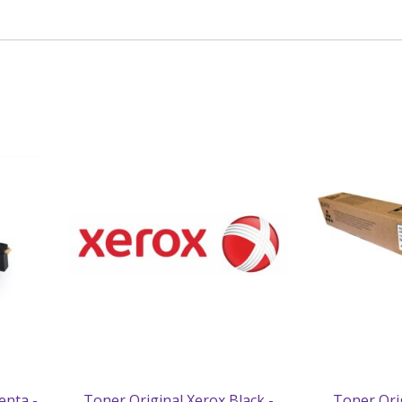
enta -
Toner Original Xerox Black -
Toner Orig