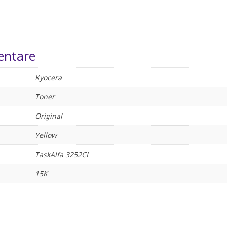
entare
Kyocera
Toner
Original
Yellow
TaskAlfa 3252CI
15K