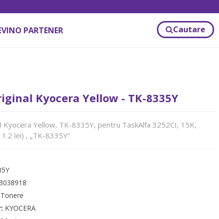
Cautare
EVINO PARTENER
iginal Kyocera Yellow - TK-8335Y
l Kyocera Yellow, TK-8335Y, pentru TaskAlfa 3252CI, 15K,
 1.2 lei) , „TK-8335Y”
35Y
3038918
:
Tonere
r:
KYOCERA