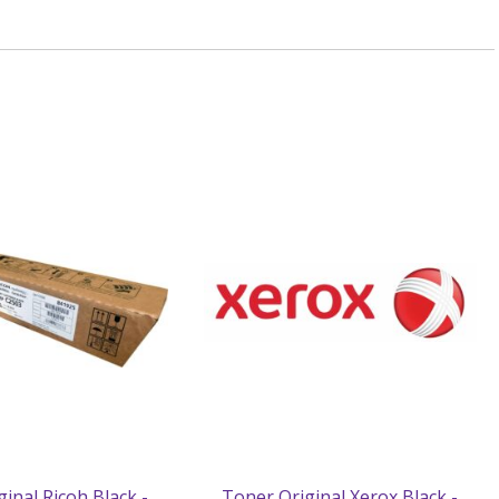
inal Ricoh Black -
Toner Original Xerox Black -