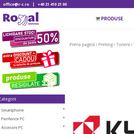
|
office@r-c.ro
+40 21 410 21 00
PRODUSE
Prima pagină
Printing
Tonere
/
/
/ 
Categorii
Smartphone
Periferice PC
Accesorii PC