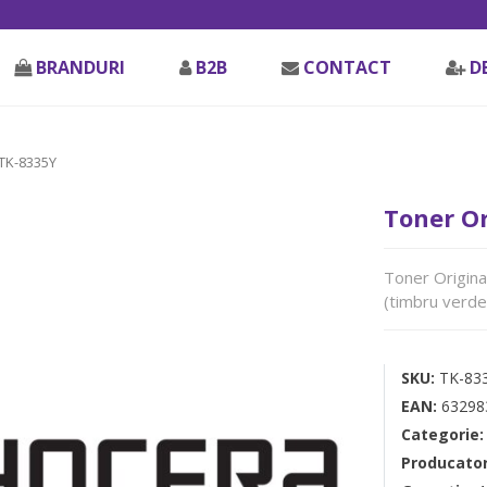
BRANDURI
B2B
CONTACT
D
TK-8335Y
Toner Or
Toner Origina
(timbru verde
SKU:
TK-83
EAN:
63298
Categorie
Producato