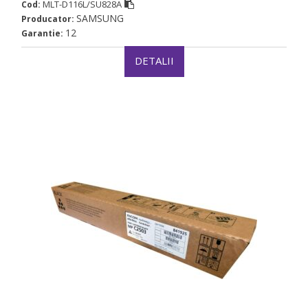
MLT-D116L/SU828A
Cod:
SAMSUNG
Producator:
12
Garantie:
DETALII