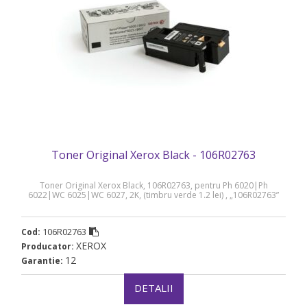
Toner Original Xerox Black - 106R02763
Toner Original Xerox Black, 106R02763, pentru Ph 6020|Ph
6022|WC 6025|WC 6027, 2K, (timbru verde 1.2 lei) , „106R02763”
106R02763
Cod:
XEROX
Producator:
12
Garantie:
DETALII