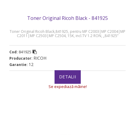
Toner Original Ricoh Black - 841925
Toner Original Ricoh Black,841925, pentru MP C2003|MP C2004|MP
C2011|MP C2503|MP C2504, 15K, incl.TV 1.2 RON, „841925”
841925
Cod:
RICOH
Producator:
12
Garantie:
DETALII
Se expediază mâine!