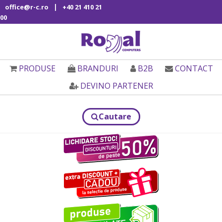
|
office@r-c.ro
+40 21 410 21
00
PRODUSE
BRANDURI
B2B
CONTACT
DEVINO PARTENER
Cautare