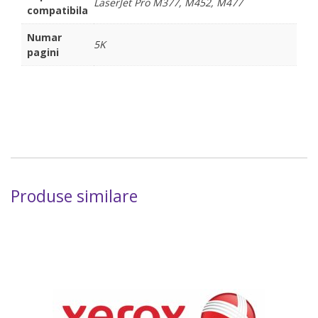
LaserJet Pro M377, M452, M477
compatibila
Numar
5K
pagini
Produse similare