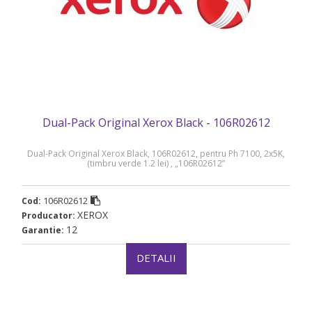
Dual-Pack Original Xerox Black - 106R02612
Dual-Pack Original Xerox Black, 106R02612, pentru Ph 7100, 2x5K,
(timbru verde 1.2 lei) , „106R02612”
106R02612
Cod:
XEROX
Producator:
12
Garantie:
DETALII