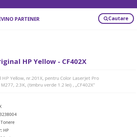
Cautare
EVINO PARTENER
iginal HP Yellow - CF402X
l HP Yellow, nr.201X, pentru Color LaserJet Pro
77, 2.3K, (timbru verde 1.2 lei) , „CF402X”
X
3238004
:
Tonere
r:
HP