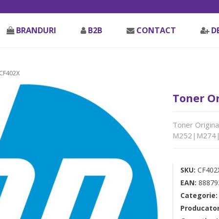
BRANDURI
B2B
CONTACT
D
CF402X
Toner Or
Toner Origina
M252|M274|M2
SKU:
CF402
EAN:
88879
Categorie
Producato