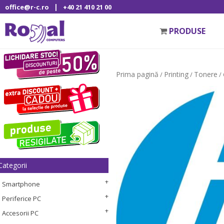
|
office@r-c.ro
+40 21 410 21 00
PRODUSE
Prima pagină
Printing
Tonere
/
/
/ 
Categorii
Smartphone
Periferice PC
Accesorii PC