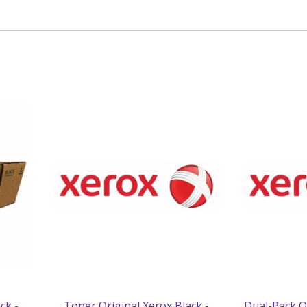
ck -
Toner Original Xerox Black -
Dual-Pack Or