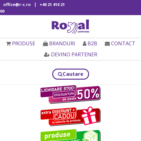
|
office@r-c.ro
+40 21 410 21
00
PRODUSE
BRANDURI
B2B
CONTACT
DEVINO PARTENER
Cautare