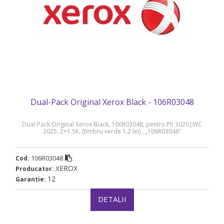
Dual-Pack Original Xerox Black - 106R03048
Dual-Pack Original Xerox Black, 106R03048, pentru Ph 3020|WC
3025, 2×1.5K, (timbru verde 1.2 lei) , „106R03048”
106R03048
Cod:
XEROX
Producator:
12
Garantie:
DETALII