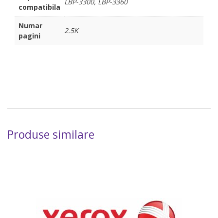
LBP-3300, LBP-3360
compatibila
Numar
2.5K
pagini
Produse similare