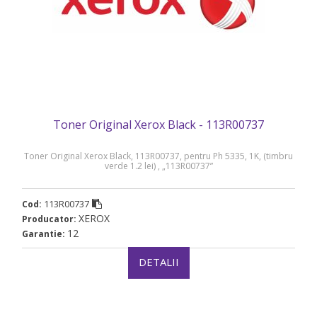
Toner Original Xerox Black - 113R00737
Toner Original Xerox Black, 113R00737, pentru Ph 5335, 1K, (timbru
verde 1.2 lei) , „113R00737”
113R00737
Cod:
XEROX
Producator:
12
Garantie:
DETALII