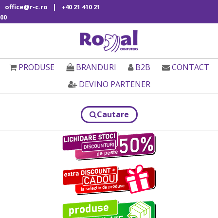
|
office@r-c.ro
+40 21 410 21
00
PRODUSE
BRANDURI
B2B
CONTACT
DEVINO PARTENER
Cautare