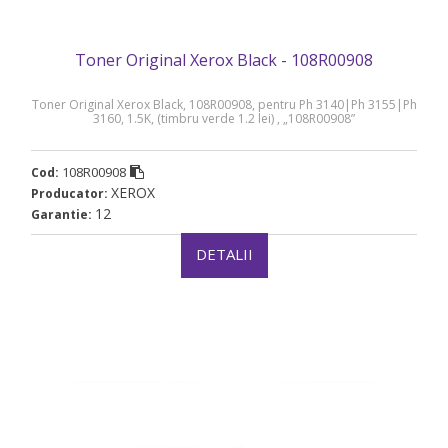
Toner Original Xerox Black - 108R00908
Toner Original Xerox Black, 108R00908, pentru Ph 3140|Ph 3155|Ph
3160, 1.5K, (timbru verde 1.2 lei) , „108R00908”
108R00908
Cod:
XEROX
Producator:
12
Garantie:
DETALII