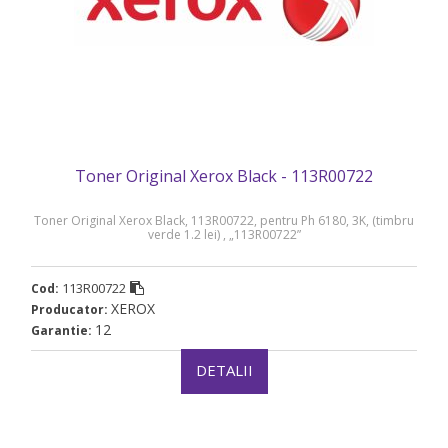
Toner Original Xerox Black - 113R00722
Toner Original Xerox Black, 113R00722, pentru Ph 6180, 3K, (timbru
verde 1.2 lei) , „113R00722”
113R00722
Cod:
XEROX
Producator:
12
Garantie:
DETALII