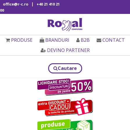
|
office@r-c.ro
+40 21 410 21
00
PRODUSE
BRANDURI
B2B
CONTACT
DEVINO PARTENER
Cautare