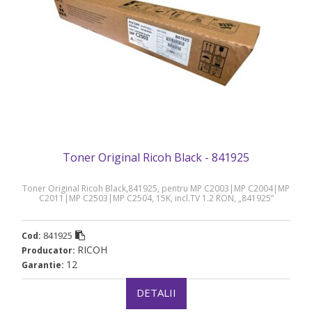
Toner Original Ricoh Black - 841925
Toner Original Ricoh Black,841925, pentru MP C2003|MP C2004|MP
C2011|MP C2503|MP C2504, 15K, incl.TV 1.2 RON, „841925”
841925
Cod:
RICOH
Producator:
12
Garantie:
DETALII