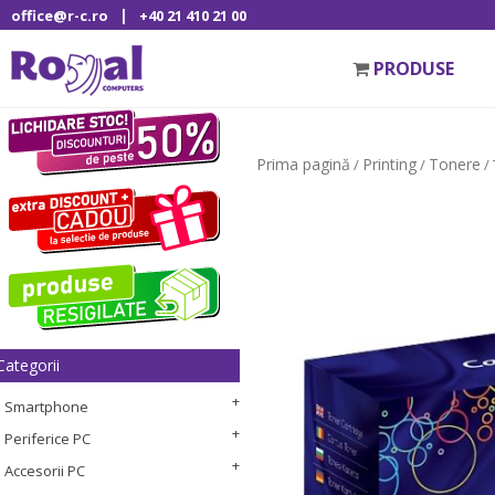
|
office@r-c.ro
+40 21 410 21 00
PRODUSE
Prima pagină
Printing
Tonere
/
/
/
Categorii
Smartphone
Periferice PC
Accesorii PC