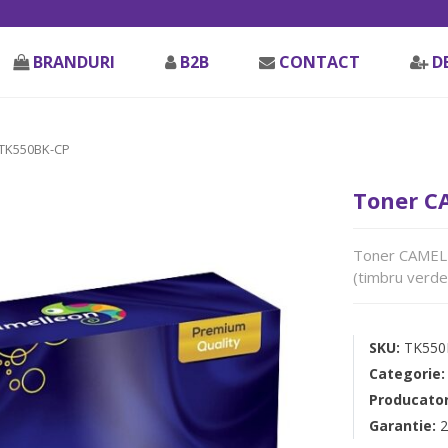
BRANDURI
B2B
CONTACT
D
 TK550BK-CP
Toner C
Toner CAMELL
(timbru verde
SKU:
TK550
Categorie
Producato
Garantie:
2