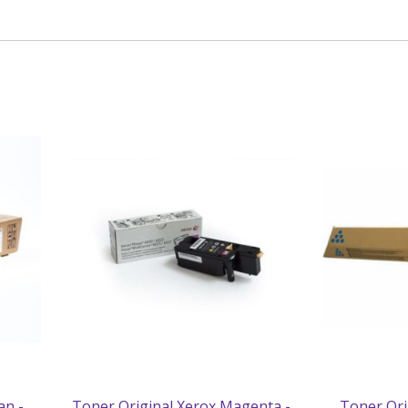
an -
Toner Original Xerox Magenta -
Toner Ori