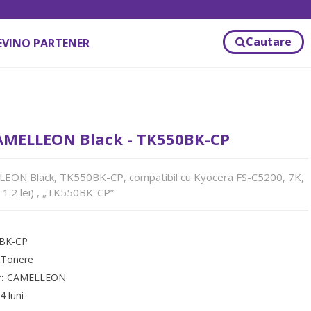
Cautare
EVINO PARTENER
AMELLEON Black - TK550BK-CP
EON Black, TK550BK-CP, compatibil cu Kyocera FS-C5200, 7K,
 1.2 lei) , „TK550BK-CP”
BK-CP
:
Tonere
r:
CAMELLEON
4 luni