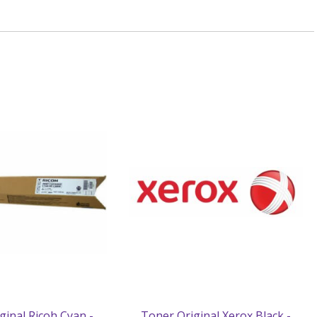
ginal Ricoh Cyan -
Toner Original Xerox Black -