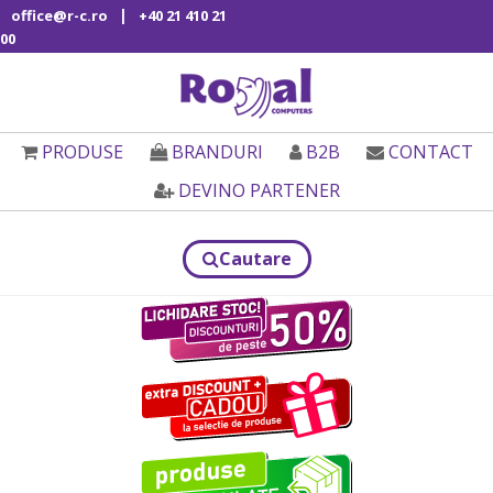
|
office@r-c.ro
+40 21 410 21
00
PRODUSE
BRANDURI
B2B
CONTACT
DEVINO PARTENER
Cautare