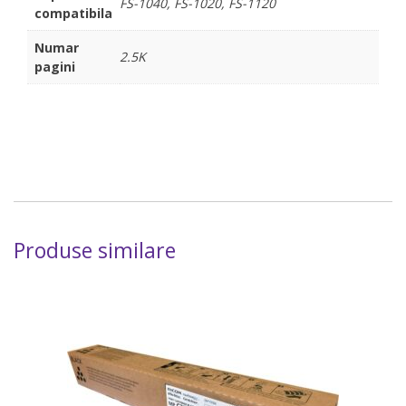
FS-1040, FS-1020, FS-1120
compatibila
Numar
2.5K
pagini
Produse similare