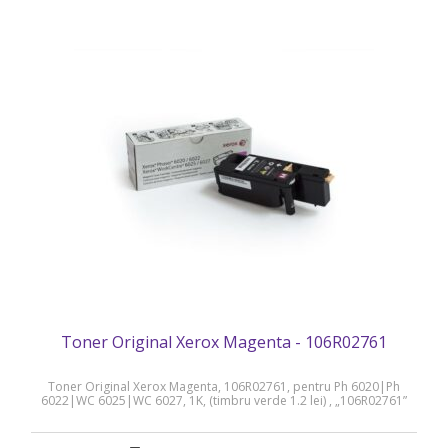
Toner Original Xerox Magenta - 106R02761
Toner Original Xerox Magenta, 106R02761, pentru Ph 6020|Ph
6022|WC 6025|WC 6027, 1K, (timbru verde 1.2 lei) , „106R02761”