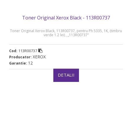
Toner Original Xerox Black - 113R00737
Toner Original Xerox Black, 113R00737, pentru Ph 5335, 1K, (timbru
verde 1.2 lei) , „113R00737”
113R00737
Cod:
XEROX
Producator:
12
Garantie:
DETALII