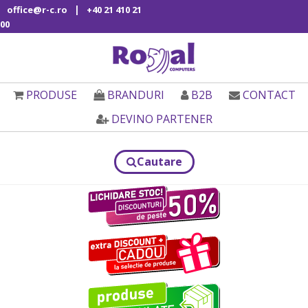
|
office@r-c.ro
+40 21 410 21
00
PRODUSE
BRANDURI
B2B
CONTACT
DEVINO PARTENER
Cautare