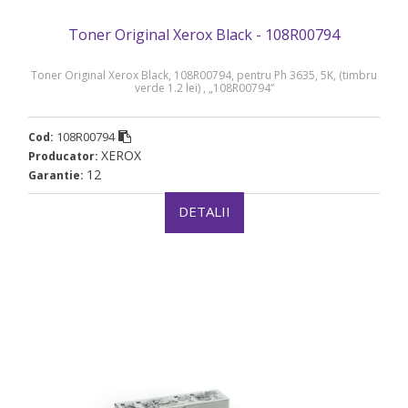
Toner Original Xerox Black - 108R00794
Toner Original Xerox Black, 108R00794, pentru Ph 3635, 5K, (timbru
verde 1.2 lei) , „108R00794”
108R00794
Cod:
XEROX
Producator:
12
Garantie:
DETALII