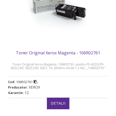
Toner Original Xerox Magenta - 106R02761
Toner Original Xerox Magenta, 106R02761, pentru Ph 6020|Ph
6022|WC 6025|WC 6027, 1K, (timbru verde 1.2 lei) , „106R02761”
106R02761
Cod:
XEROX
Producator:
12
Garantie:
DETALII