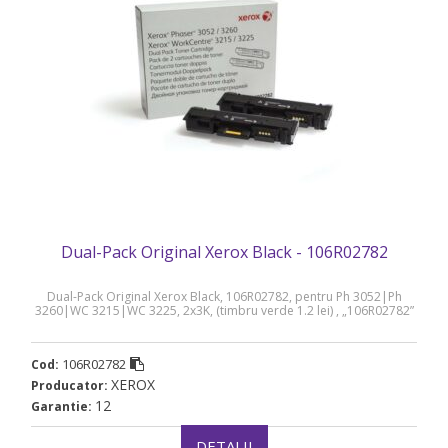
Dual-Pack Original Xerox Black - 106R02782
Dual-Pack Original Xerox Black, 106R02782, pentru Ph 3052|Ph
3260|WC 3215|WC 3225, 2x3K, (timbru verde 1.2 lei) , „106R02782”
106R02782
Cod:
XEROX
Producator:
12
Garantie:
DETALII