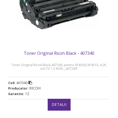
Toner Original Ricoh Black - 407340
Toner Original Ricoh Black,407340, pentru SP4500|SP4510, 4.2K,
incl.TV 1.2 RON, „407340”
407340
Cod:
RICOH
Producator:
12
Garantie:
DETALII