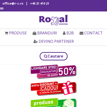
|
office@r-c.ro
+40 21 410 21
00
PRODUSE
BRANDURI
B2B
CONTACT
DEVINO PARTENER
Cautare