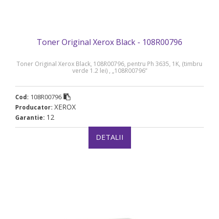
Toner Original Xerox Black - 108R00796
Toner Original Xerox Black, 108R00796, pentru Ph 3635, 1K, (timbru
verde 1.2 lei) , „108R00796”
108R00796
Cod:
XEROX
Producator:
12
Garantie:
DETALII