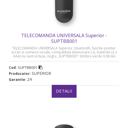
TELECOMANDA UNIVERSALA Superior -
SUPTBB001
TELECOMANDA UNIVERSALA Superior, bluetooth, functie pointer
ecran si comenzi vocale, compatibila televizoare LG, bateriile (2 x
AAA) nu sunt incluse, negru „SUPTBB001” (timbru verde 0.08 lei)
SUPTBB001
Cod:
SUPERIOR
Producator:
24
Garantie:
DETALII