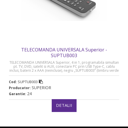
TELECOMANDA UNIVERSALA Superior -
SUPTUB003
TELECOMANDA UNIVERSALA Superior, 4 in 1, programabila simultan
pt. TV, DVD, satelit si AUX, conectare PC prin USB Type-C, cablu
inclus, baterii 2 x AAA (neincluse), negru „SUPTUB003” (timbru verde
0.18 lei)
SUPTUB003
Cod:
SUPERIOR
Producator:
24
Garantie:
DETALII