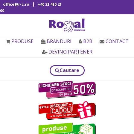
|
office@r-c.ro
+40 21 410 21
00
PRODUSE
BRANDURI
B2B
CONTACT
DEVINO PARTENER
Cautare