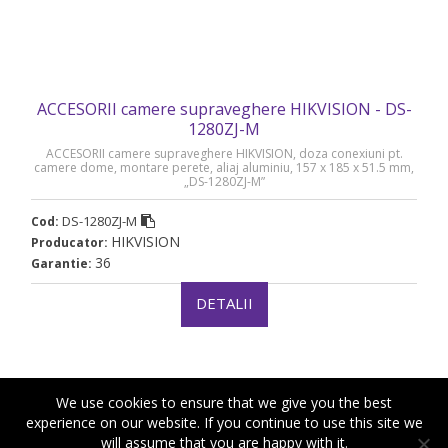
ACCESORII camere supraveghere HIKVISION - DS-
1280ZJ-M
ACCESORII camere supraveghere HIKVISION, doza conexiuni pt.
camere dome, montare perete, aliaj aluminiu, 157 x 185 x 51.5 mm,
„DS-1280ZJ-M”
DS-1280ZJ-M
Cod:
HIKVISION
Producator:
36
Garantie:
DETALII
We use cookies to ensure that we give you the best
experience on our website. If you continue to use this site we
will assume that you are happy with it.