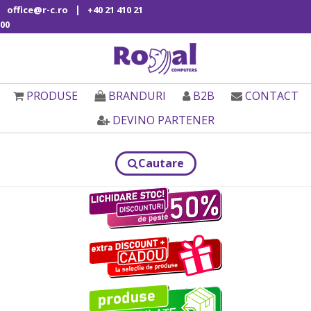
|
office@r-c.ro
+40 21 410 21
00
PRODUSE
BRANDURI
B2B
CONTACT
DEVINO PARTENER
Cautare