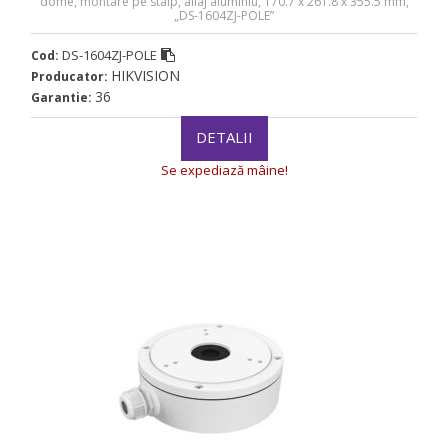
dome, montare pe stalp, aliaj aluminiu, 170.7 x 261.8 x 355.5 mm,
„DS-1604ZJ-POLE”
DS-1604ZJ-POLE
Cod:
HIKVISION
Producator:
36
Garantie:
DETALII
Se expediază mâine!