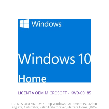
LICENTA OEM MICROSOFT - KW9-00185
LICENTA OEM MICROSOFT, tip Windows 10 Home pt PC, 32 biti,
engleza, 1 utilizator, valabilitate forever, utilizare Home, „KW9-