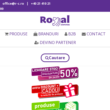
|
office@r-c.ro
+40 21 410 21
00
PRODUSE
BRANDURI
B2B
CONTACT
DEVINO PARTENER
Cautare