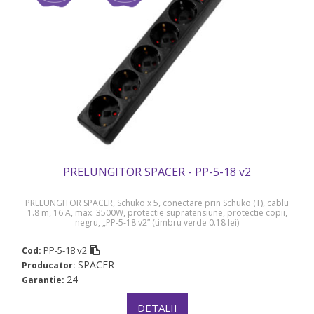
PRELUNGITOR SPACER - PP-5-18 v2
PRELUNGITOR SPACER, Schuko x 5, conectare prin Schuko (T), cablu
1.8 m, 16 A, max. 3500W, protectie supratensiune, protectie copii,
negru, „PP-5-18 v2” (timbru verde 0.18 lei)
PP-5-18 v2
Cod:
SPACER
Producator:
24
Garantie:
DETALII