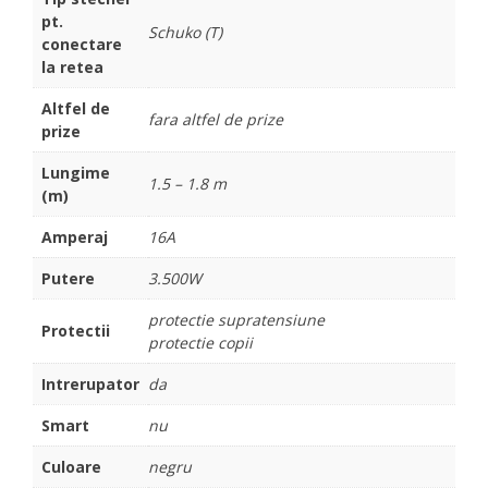
pt.
Schuko (T)
conectare
la retea
Altfel de
fara altfel de prize
prize
Lungime
1.5 – 1.8 m
(m)
Amperaj
16A
Putere
3.500W
protectie supratensiune
Protectii
protectie copii
Intrerupator
da
Smart
nu
Culoare
negru