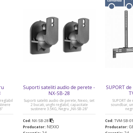
ru
Suporti sateliti audio de perete -
SUPORT de 
8
NX-SB-28
T
reglabil
Suporti sateliti audio de perete, Nexio, set
SUPORT de m
stinere
2 bucati, unghi reglabil, capacitate
soundbar, uni
8”
sustinere 3.5KG, Negru „NX-SB-28”
negr
NX-SB-28
TVM-SB-0
Cod:
Cod:
NEXIO
G
Producator:
Producator:
24
24