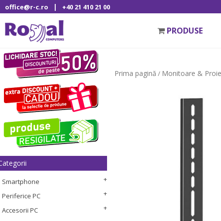
|
office@r-c.ro
+40 21 410 21 00
PRODUSE
Prima pagină
Monitoare & Proi
/
Categorii
Smartphone
Periferice PC
Accesorii PC