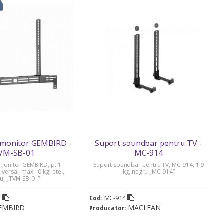
monitor GEMBIRD -
Suport soundbar pentru TV -
VM-SB-01
MC-914
onitor GEMBIRD, pt 1
Suport soundbar pentru TV, MC-914, 1.9
versal, max 10 kg, otel,
kg, negru „MC-914”
u, „TVM-SB-01”
1
MC-914
Cod:
EMBIRD
MACLEAN
Producator: