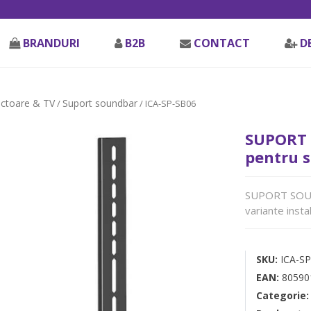
BRANDURI
B2B
CONTACT
D
ectoare & TV
Suport soundbar
/
/ ICA-SP-SB06
SUPORT 
pentru s
SUPORT SOUND
variante inst
SKU:
ICA-S
EAN:
80590
Categorie