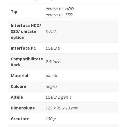
extern pt. HDD
Tip
extern pt. SSD
Interfata HDD/
SSD/ unitate
S-ATA
optica
Interfata PC
USB 3.0
Compatibilitate
2.5 inch
Rack
Material
plastic
Culoare
negru
Altele
USB 3.2 gen 1
Dimensiune
125 x 75 x 13 mm
Greutate
130 g