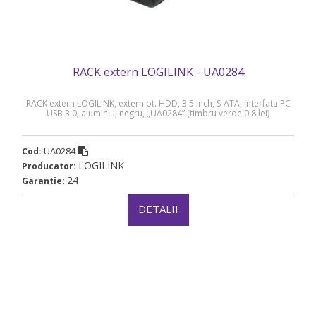
RACK extern LOGILINK - UA0284
RACK extern LOGILINK, extern pt. HDD, 3.5 inch, S-ATA, interfata PC
USB 3.0, aluminiu, negru, „UA0284” (timbru verde 0.8 lei)
UA0284
Cod:
LOGILINK
Producator:
24
Garantie:
DETALII