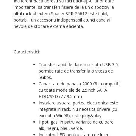
Indiferent daca doresti sa faci back-up-ul unor date
importante, sa transferi fisiere de la un dispozitiv la
altul
rack-ul extern Spacer SPR-25612
este fiabil,
portabil, un accesoriu indispensabil atunci cand ai
nevoie de stocare externa eficienta.
Caracteristici:
Transfer rapid de date:
interfata USB 3.0
permite rate de transfer la o viteza de
5Gbps.
Capacitate de pana la 2000 Gb
, compatibil
cu toate modelele de 2.5inch SATA
HDD/SSD (7 / 9.5mm)
Instalare usoara
, partea electronica este
integrata in rack. Nu necesita drivere (cu
exceptia Win98), este plug&play.
Il poti gasi in
patru variante de culoare
:
alb, negru, bleu, verde.
Indicator LED
pentru starea de lucru.