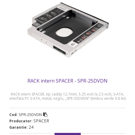
RACK intern SPACER - SPR-25DVDN
RACK intern SPACER, tip caddy 12.7mm, 5.25 inch la 2.5 inch, S-ATA,
interfata PC S-ATA, metal, negru, „SPR-25DVDN” (timbru verde 0.8 lei)
SPR-25DVDN
Cod:
SPACER
Producator:
24
Garantie: