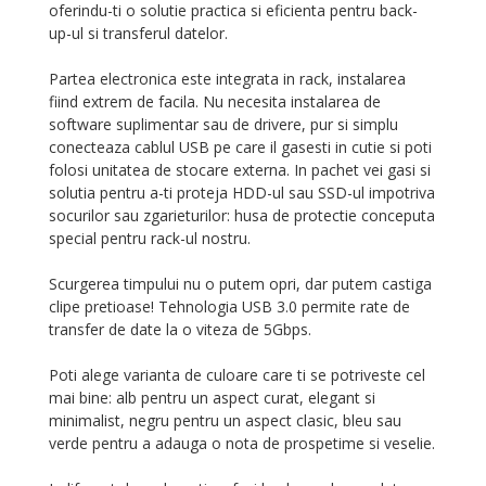
oferindu-ti o solutie practica si eficienta pentru back-
up-ul si transferul datelor.
Partea electronica este integrata in rack, instalarea
fiind extrem de facila. Nu necesita instalarea de
software suplimentar sau de drivere, pur si simplu
conecteaza cablul USB pe care il gasesti in cutie si poti
folosi unitatea de stocare externa. In pachet vei gasi si
solutia pentru a-ti proteja HDD-ul sau SSD-ul impotriva
socurilor sau zgarieturilor: husa de protectie conceputa
special pentru rack-ul nostru.
Scurgerea timpului nu o putem opri, dar putem castiga
clipe pretioase! Tehnologia USB 3.0 permite rate de
transfer de date la o viteza de 5Gbps.
Poti alege varianta de culoare care ti se potriveste cel
mai bine: alb pentru un aspect curat, elegant si
minimalist, negru pentru un aspect clasic, bleu sau
verde pentru a adauga o nota de prospetime si veselie.