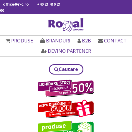
|
office@r-c.ro
+40 21 410 21
00
PRODUSE
BRANDURI
B2B
CONTACT
DEVINO PARTENER
Cautare