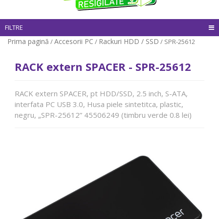
FILTRE
Prima pagină
Accesorii PC
Rackuri HDD / SSD
/
/
/ SPR-25612
RACK extern SPACER - SPR-25612
RACK extern SPACER, pt HDD/SSD, 2.5 inch, S-ATA,
interfata PC USB 3.0, Husa piele sintetitca, plastic,
negru, „SPR-25612” 45506249 (timbru verde 0.8 lei)