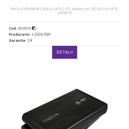
RACK LOGILINK M.2 (M) la S-ATA 3 (T), adaptor pt. SSD M.2 la S-ATA,
„AD0019”
AD0019
Cod:
LOGILINK
Producator:
24
Garantie:
DETALII