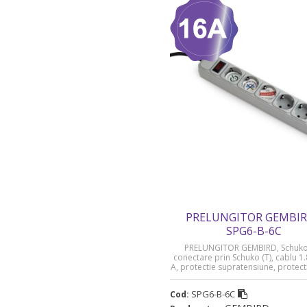
PRELUNGITOR GEMBIR
SPG6-B-6C
PRELUNGITOR GEMBIRD, Schuko 
conectare prin Schuko (T), cablu 1
A, protectie supratensiune, protecti
gri, „SPG6-B-6C” (timbru verde 0.1
SPG6-B-6C
Cod: