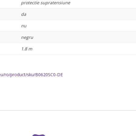
protectie supratensiune
da
nu
negru
1.8 m
eu/ro/product/sku/B0620SC0-DE