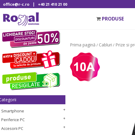
|
office@r-c.ro
+40 21 410 21 00
PRODUSE
Prima pagină
Cabluri
Prize si p
/
/
Categorii
Smartphone
Periferice PC
Accesorii PC