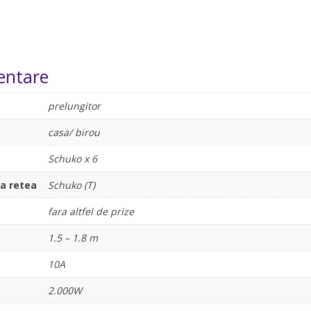
entare
prelungitor
casa/ birou
Schuko x 6
la retea
Schuko (T)
fara altfel de prize
1.5 – 1.8 m
10A
2.000W