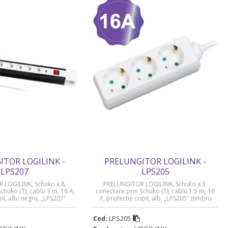
ITOR LOGILINK -
PRELUNGITOR LOGILINK -
LPS207
LPS205
 LOGILINK, Schuko x 8,
PRELUNGITOR LOGILINK, Schuko x 3,
chuko (T), cablu 3 m, 16 A,
conectare prin Schuko (T), cablu 1.5 m, 16
ii, alb/ negru, „LPS207”
A, protectie copii, alb, „LPS205” (timbru
u verde 0.18 lei)
verde 0.18 lei)
LPS205
Cod: