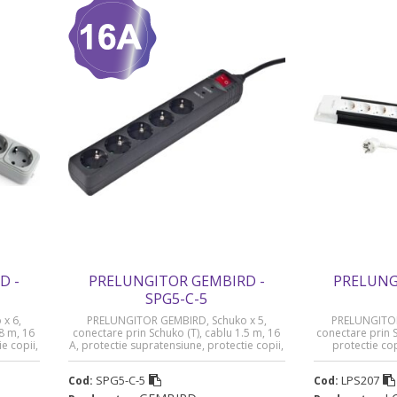
D -
PRELUNGITOR GEMBIRD -
PRELUNG
SPG5-C-5
x 6,
PRELUNGITOR GEMBIRD, Schuko x 5,
PRELUNGITOR
.8 m, 16
conectare prin Schuko (T), cablu 1.5 m, 16
conectare prin S
e copii,
A, protectie supratensiune, protectie copii,
protectie cop
8 lei)
negru, „SPG5-C-5” (timbru verde 0.18 lei)
(timbr
SPG5-C-5
LPS207
Cod:
Cod: