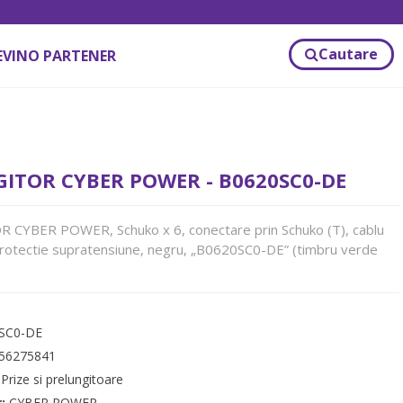
Cautare
EVINO PARTENER
ITOR CYBER POWER - B0620SC0-DE
CYBER POWER, Schuko x 6, conectare prin Schuko (T), cablu
protectie supratensiune, negru, „B0620SC0-DE” (timbru verde
SC0-DE
56275841
:
Prize si prelungitoare
r:
CYBER POWER