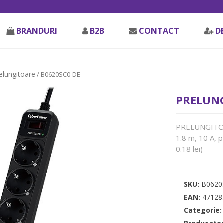
BRANDURI
B2B
CONTACT
D
relungitoare
/ B0620SC0-DE
PRELUNG
PRELUNGITOR 
1.8 m, 10 A, 
0.18 lei)
SKU:
B0620
EAN:
47128
Categorie
Producato